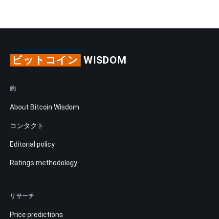
ビットコイン
WISDOM
約
About Bitcoin Wisdom
コンタクト
Editorial policy
Ratings methodology
リサーチ
Price predictions