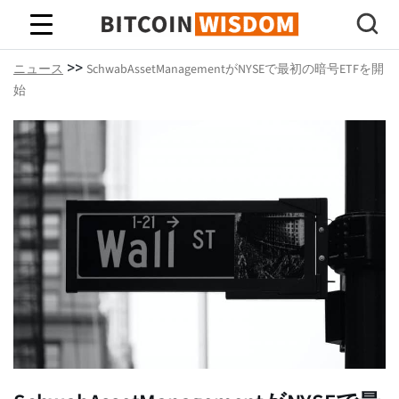
ビットコインの知恵
>>
ニュース
SchwabAssetManagementがNYSEで最初の暗号ETFを開
始