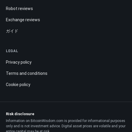
Robot reviews
Exchange reviews
ガイド
LEGAL
Privacy policy
Terms and conditions
Cookie policy
Risk disclosure
Information on BitcoinWisdom.com is provided for informational purposes
only and is not investment advice. Digital asset prices are volatile and your
entire capital may be at risk.