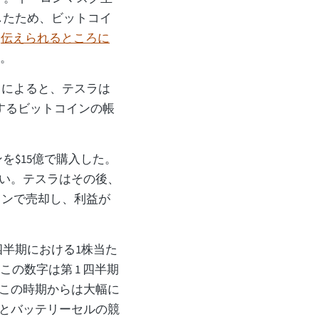
したため、ビットコイ
ラ
伝えられるところに
た。
Q によると、テスラは
保有するビットコインの帳
を$15億で購入した。
い。テスラはその後、
インで売却し、利益が
四半期における1株当た
。この数字は第 1 四半期
この時期からは大幅に
とバッテリーセルの競