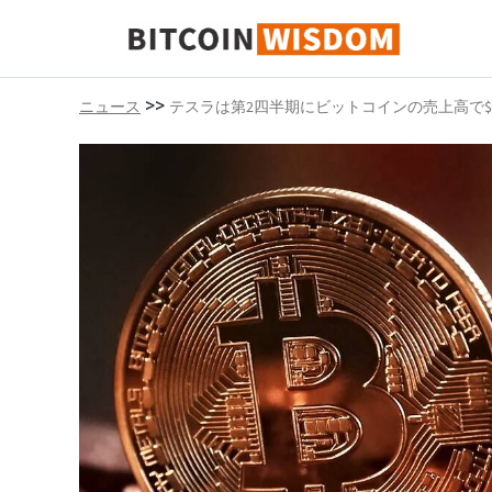
ビットコインの知恵
>>
ニュース
テスラは第2四半期にビットコインの売上高で$