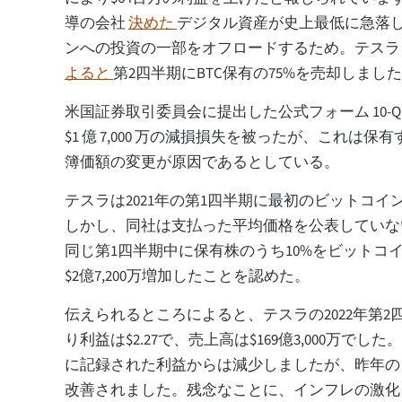
導の会社
決めた
デジタル資産が史上最低に急落
ンへの投資の一部をオフロードするため。テス
よると
第2四半期にBTC保有の75%を売却しまし
米国証券取引委員会に提出した公式フォーム 10-
$1 億 7,000 万の減損損失を被ったが、これは
簿価額の変更が原因であるとしている。
テスラは2021年の第1四半期に最初のビットコイン
しかし、同社は支払った平均価格を公表していな
同じ第1四半期中に保有株のうち10%をビットコ
$2億7,200万増加したことを認めた。
伝えられるところによると、テスラの2022年第2
り利益は$2.27で、売上高は$169億3,000万でした
に記録された利益からは減少しましたが、昨年の
改善されました。残念なことに、インフレの激化