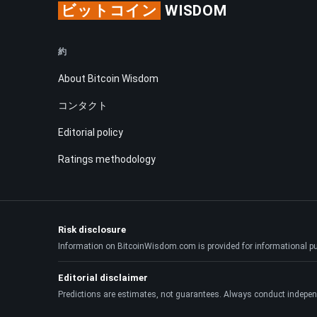
ビットコイン
WISDOM
約
About Bitcoin Wisdom
コンタクト
Editorial policy
Ratings methodology
Risk disclosure
Information on BitcoinWisdom.com is provided for informational purpo
Editorial disclaimer
Predictions are estimates, not guarantees. Always conduct indepen