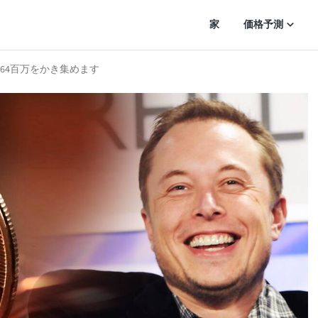
家
価格予測
64百万をかき集めます