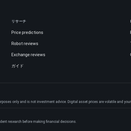
リサーチ
Price predictions
Robot reviews
Exchange reviews
ガイド
ses only and is not investment advice. Digital asset prices are volatile and your e
dent research before making financial decisions.