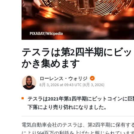
テスラは第2四半期にビッ
かき集めます
ローレンス・ウォリジ
8月 3, 2026 at 09:43 UTC
(
8月 3, 2026
)
テスラは2021年第1四半期にビットコインに
下落により売り切れになりました。
電気自動車会社のテスラは、第2四半期に保有す
により$64百万の利益を上げたと報じられていま