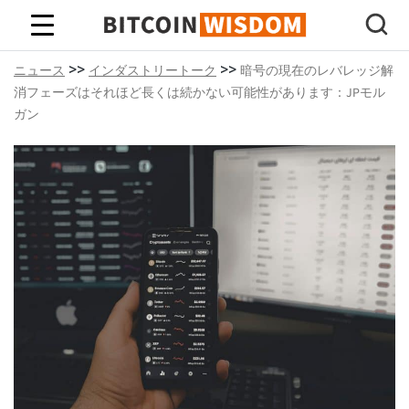
ビットコインの知恵
>>
>>
ニュース
インダストリートーク
暗号の現在のレバレッジ解
消フェーズはそれほど長くは続かない可能性があります：JPモル
ガン