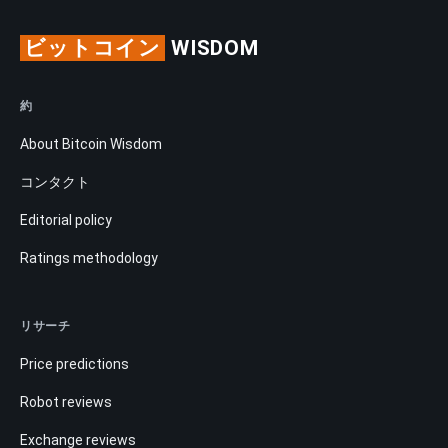
ビットコイン
WISDOM
約
About Bitcoin Wisdom
コンタクト
Editorial policy
Ratings methodology
リサーチ
Price predictions
Robot reviews
Exchange reviews