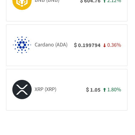
BNB (BNB)
2.12%
604.76
$
Cardano (ADA)
0.36%
0.199794
$
XRP (XRP)
1.80%
1.05
$