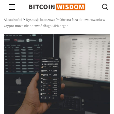
Mądrość Bitcoina
>
>
Aktualności
Dyskusja branżowa
Obecna faza delewarowania w
Crypto może nie potrwać długo: JPMorgan