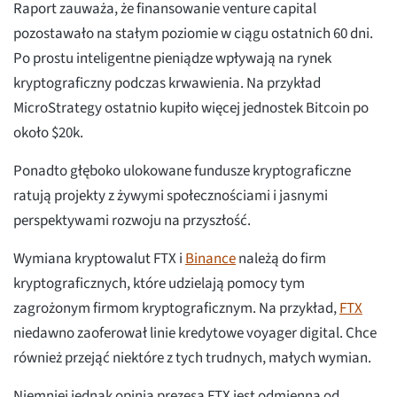
Raport zauważa, że finansowanie venture capital
pozostawało na stałym poziomie w ciągu ostatnich 60 dni.
Po prostu inteligentne pieniądze wpływają na rynek
kryptograficzny podczas krwawienia. Na przykład
MicroStrategy ostatnio kupiło więcej jednostek Bitcoin po
około $20k.
Ponadto głęboko ulokowane fundusze kryptograficzne
ratują projekty z żywymi społecznościami i jasnymi
perspektywami rozwoju na przyszłość.
Wymiana kryptowalut FTX i
Binance
należą do firm
kryptograficznych, które udzielają pomocy tym
zagrożonym firmom kryptograficznym. Na przykład,
FTX
niedawno zaoferował linie kredytowe voyager digital. Chce
również przejąć niektóre z tych trudnych, małych wymian.
Niemniej jednak opinia prezesa FTX jest odmienna od