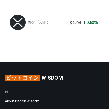
XRP（XRP）
0.60%
1.04
$
ビットコイン
WISDOM
約
About Bitcoin Wisdom