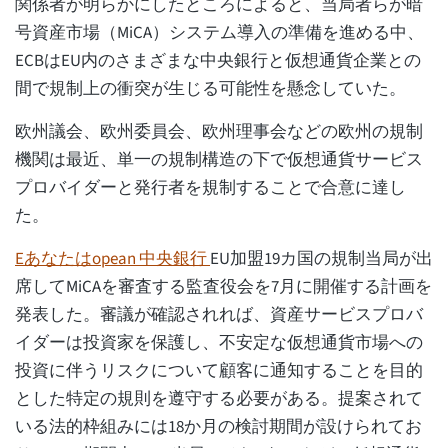
関係者が明らかにしたところによると、当局者らが暗
号資産市場（MiCA）システム導入の準備を進める中、
ECBはEU内のさまざまな中央銀行と仮想通貨企業との
間で規制上の衝突が生じる可能性を懸念していた。
欧州議会、欧州委員会、欧州理事会などの欧州の規制
機関は最近、単一の規制構造の下で仮想通貨サービス
プロバイダーと発行者を規制することで合意に達し
た。
E
あなたは
o
p
e
a
n
中央銀行
EU加盟19カ国の規制当局が出
席してMiCAを審査する監査役会を7月に開催する計画を
発表した。審議が確認されれば、資産サービスプロバ
イダーは投資家を保護し、不安定な仮想通貨市場への
投資に伴うリスクについて顧客に通知することを目的
とした特定の規則を遵守する必要がある。提案されて
いる法的枠組みには18か月の検討期間が設けられてお