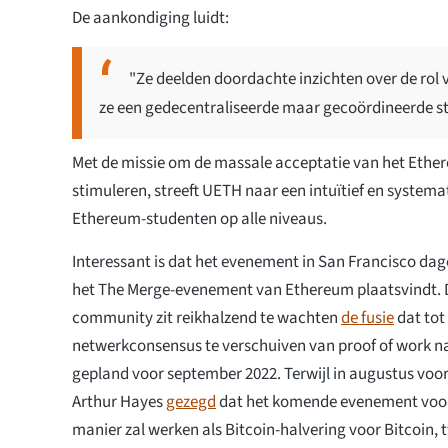
De aankondiging luidt:
"Ze deelden doordachte inzichten over de ro
ze een gedecentraliseerde maar gecoördineerde s
Met de missie om de massale acceptatie van het Ethe
stimuleren, streeft UETH naar een intuïtief en systema
Ethereum-studenten op alle niveaus.
Interessant is dat het evenement in San Francisco dag
het The Merge-evenement van Ethereum plaatsvindt.
community zit reikhalzend te wachten
de fusie
dat tot
netwerkconsensus te verschuiven van proof of work na
gepland voor september 2022. Terwijl in augustus vo
Arthur Hayes
gezegd
dat het komende evenement voor
manier zal werken als Bitcoin-halvering voor Bitcoin,