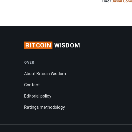
Door
Jason Cono
BITCOIN
WISDOM
OVER
About Bitcoin Wisdom
Contact
Editorial policy
Ratings methodology