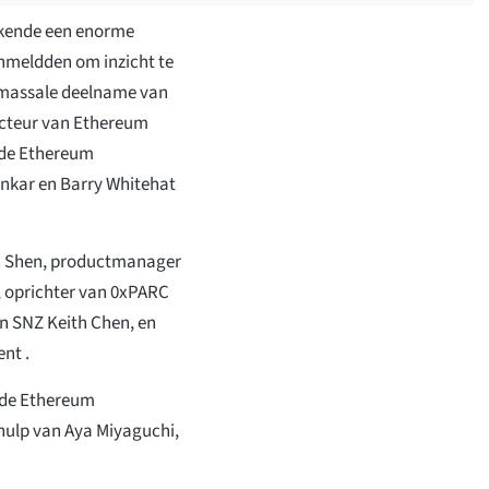
 kende een enorme
nmeldden om inzicht te
de massale deelname van
recteur van Ethereum
 de Ethereum
onkar en Barry Whitehat
en Shen, productmanager
, oprichter van 0xPARC
an SNZ Keith Chen, en
nt .
n de Ethereum
ulp van Aya Miyaguchi,