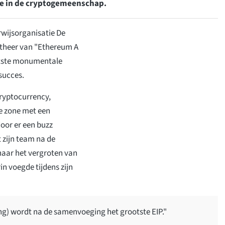
e in de cryptogemeenschap.
wijsorganisatie De
theer van "Ethereum A
atste monumentale
succes.
cryptocurrency,
e zone met een
oor er een buzz
 zijn team na de
aar het vergroten van
n voegde tijdens zijn
ng) wordt na de samenvoeging het grootste EIP."