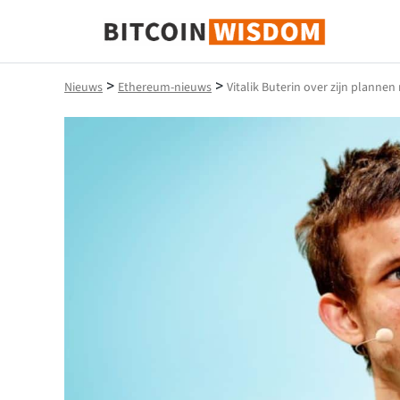
Bitcoin-wijsheid
>
>
Nieuws
Ethereum-nieuws
Vitalik Buterin over zijn plann