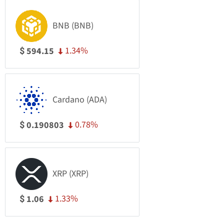
BNB (BNB)
1.34%
594.15
$
Cardano (ADA)
0.78%
0.190803
$
XRP (XRP)
1.33%
1.06
$