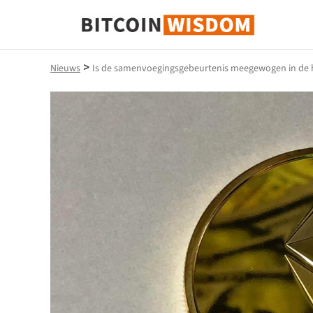
Bitcoin-wijsheid
>
Nieuws
Is de samenvoegingsgebeurtenis meegewogen in de hu