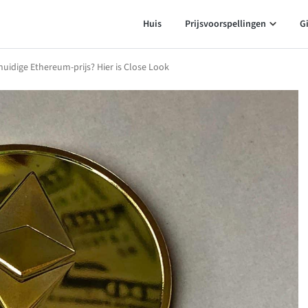
Huis
Prijsvoorspellingen
G
idige Ethereum-prijs? Hier is Close Look