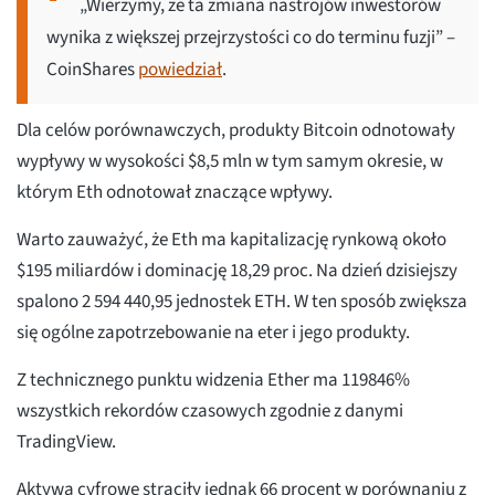
„Wierzymy, że ta zmiana nastrojów inwestorów
wynika z większej przejrzystości co do terminu fuzji” –
CoinShares
powiedział
.
Dla celów porównawczych, produkty Bitcoin odnotowały
wypływy w wysokości $8,5 mln w tym samym okresie, w
którym Eth odnotował znaczące wpływy.
Warto zauważyć, że Eth ma kapitalizację rynkową około
$195 miliardów i dominację 18,29 proc. Na dzień dzisiejszy
spalono 2 594 440,95 jednostek ETH. W ten sposób zwiększa
się ogólne zapotrzebowanie na eter i jego produkty.
Z technicznego punktu widzenia Ether ma 119846%
wszystkich rekordów czasowych zgodnie z danymi
TradingView.
Aktywa cyfrowe straciły jednak 66 procent w porównaniu z