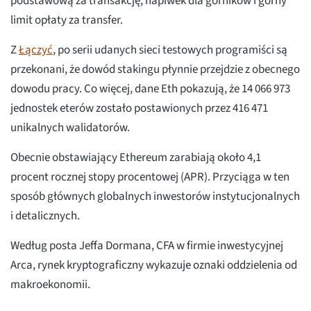
podstawową za transakcję, napiwek dla górników i górny
limit opłaty za transfer.
Z
Łączyć
, po serii udanych sieci testowych programiści są
przekonani, że dowód stakingu płynnie przejdzie z obecnego
dowodu pracy. Co więcej, dane Eth pokazują, że 14 066 973
jednostek eterów zostało postawionych przez 416 471
unikalnych walidatorów.
Obecnie obstawiający Ethereum zarabiają około 4,1
procent rocznej stopy procentowej (APR). Przyciąga w ten
sposób głównych globalnych inwestorów instytucjonalnych
i detalicznych.
Według posta Jeffa Dormana, CFA w firmie inwestycyjnej
Arca, rynek kryptograficzny wykazuje oznaki oddzielenia od
makroekonomii.