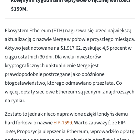
kolejnymi tygodniami wpływów o łącznej wartości
$159M.
Ekosystem Ethereum (ETH) nagrzewa się przed największą
aktualizacją o nazwie Merge w połowie przyszłego miesiąca.
Aktywo jest notowane na
$
1,917.62
, zyskując 4,5 procent w
ciągu ostatnich 30 dni. Dla wielu inwestorów
kryptograficznych uaktualnienie Merge jest
prawdopodobnie postrzegane jako opóźnione
błogosławieństwo, którego odmawiano przez lata. Co
więcej, opłaty sieciowe Ethereum są jednymi z najdroższych
na rynku.
Zostało to jednak nieco naprawione dzięki londyńskiemu
hard forkowi o nazwie
EIP-1599
. Warto zauważyć, że EIP-
1559, Propozycja ulepszenia Ethereum, wprowadziło opłatę