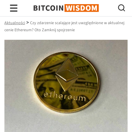
Mądrość Bitcoina
>
Aktualności
Czy zdarzenie scalające jest uwzględnione w aktualnej
cenie Ethereum? Oto Zamknij spojrzenie