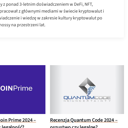
ny z ponad 3-letnim doświadczeniem w DeFi, NFT,
łpracował z głównymi mediami w świecie kryptowalut i
iadczenie i wiedzę w zakresie kultury kryptowalut po
ossy na przestrzeni lat.
coin Prime 2024 –
Recenzja Quantum Code 2024 –
 legalność?
oszustwo czy legalne?