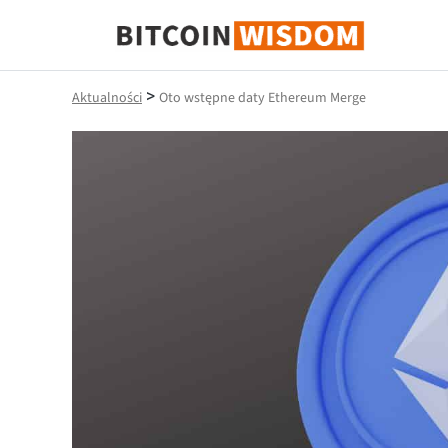
Mądrość Bitcoina
>
Aktualności
Oto wstępne daty Ethereum Merge