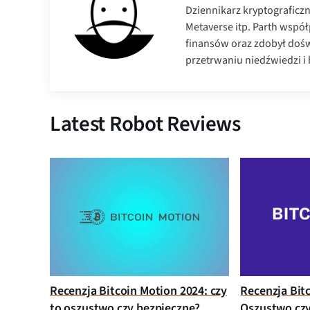
Dziennikarz kryptograficz
Metaverse itp. Parth wspó
finansów oraz zdobył dośw
przetrwaniu niedźwiedzi i h
Latest Robot Reviews
Recenzja Bitcoin Motion 2024: czy
Recenzja Bit
to oszustwo czy bezpieczne?
Oszustwo czy