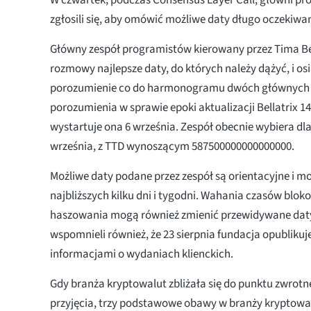
zgłosili się, aby omówić możliwe daty długo oczekiw
Główny zespół programistów kierowany przez Tima B
rozmowy najlepsze daty, do których należy dążyć, i os
porozumienie co do harmonogramu dwóch głównych ak
porozumienia w sprawie epoki aktualizacji Bellatrix 14
wystartuje ona 6 września. Zespół obecnie wybiera dla
września, z TTD wynoszącym 587500000000000000.
Możliwe daty podane przez zespół są orientacyjne i m
najbliższych kilku dni i tygodni. Wahania czasów blok
haszowania mogą również zmienić przewidywane dat
wspomnieli również, że 23 sierpnia fundacja opublikuj
informacjami o wydaniach klienckich.
Gdy branża kryptowalut zbliżała się do punktu zwro
przyjęcia, trzy podstawowe obawy w branży kryptowa