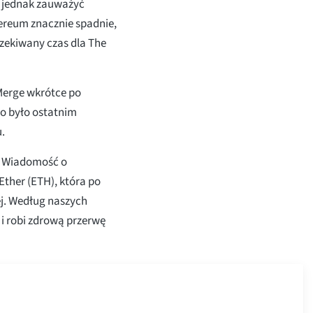
a jednak zauważyć
hereum znacznie spadnie,
czekiwany czas dla The
Merge wkrótce po
co było ostatnim
.
. Wiadomość o
ther (ETH), która po
ej. Według naszych
i robi zdrową przerwę