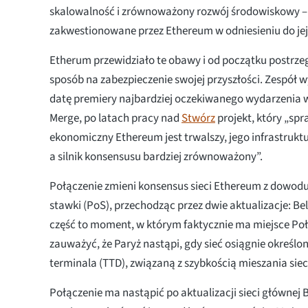
skalowalność i zrównoważony rozwój środowiskowy –
zakwestionowane przez Ethereum w odniesieniu do jej
Etherum przewidziało te obawy i od początku postrzeg
sposób na zabezpieczenie swojej przyszłości. Zespół 
datę premiery najbardziej oczekiwanego wydarzenia w
Merge, po latach pracy nad
Stwórz
projekt, który „spr
ekonomiczny Ethereum jest trwalszy, jego infrastruktu
a silnik konsensusu bardziej zrównoważony”.
Połączenie zmieni konsensus sieci Ethereum z dowod
stawki (PoS), przechodząc przez dwie aktualizacje: Bell
część to moment, w którym faktycznie ma miejsce Poł
zauważyć, że Paryż nastąpi, gdy sieć osiągnie określ
terminala (TTD), związaną z szybkością mieszania siec
Połączenie ma nastąpić po aktualizacji sieci głównej Be