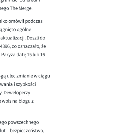
anego The Merge.
eiko omówił podczas
iągnięto ogólne
tualizacji. Doszli do
4896, co oznaczało, że
 Paryża datę 15 lub 16
ogą ulec zmianie w ciągu
owania i szybkości
y. Deweloperzy
e wpis na blogu z
tnego powszechnego
lut – bezpieczeństwo,