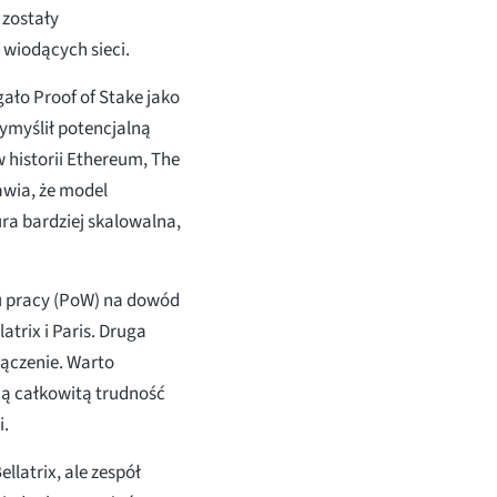
 zostały
 wiodących sieci.
ało Proof of Stake jako
wymyślił potencjalną
 historii Ethereum, The
awia, że model
ra bardziej skalowalna,
u pracy (PoW) na dowód
atrix i Paris. Druga
ączenie. Warto
oną całkowitą trudność
i.
llatrix, ale zespół