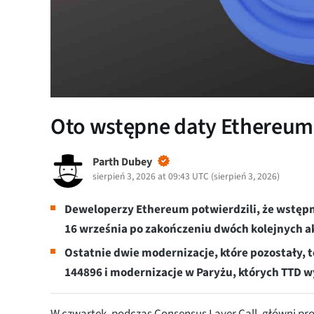
Oto wstępne daty Ethereum
Parth Dubey
sierpień 3, 2026 at 09:43 UTC
(
sierpień 3, 2026
)
Deweloperzy Ethereum potwierdzili, że wstępn
16 września po zakończeniu dwóch kolejnych ak
Ostatnie dwie modernizacje, które pozostały, 
144896 i modernizacje w Paryżu, których TTD
W czwartek, podczas Consensus Layer Call, główni p