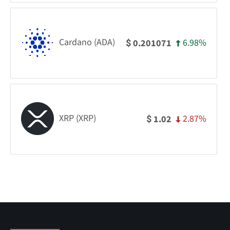
Cardano (ADA)
6.98%
0.201071
$
XRP (XRP)
2.87%
1.02
$