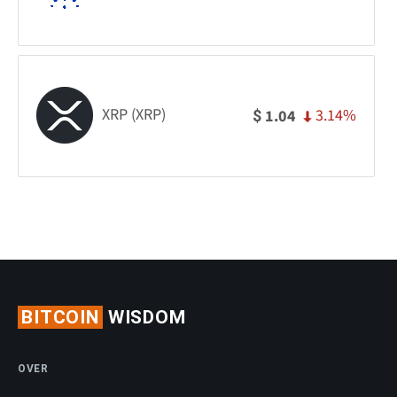
XRP (XRP)
3.14%
1.04
$
BITCOIN
WISDOM
OVER