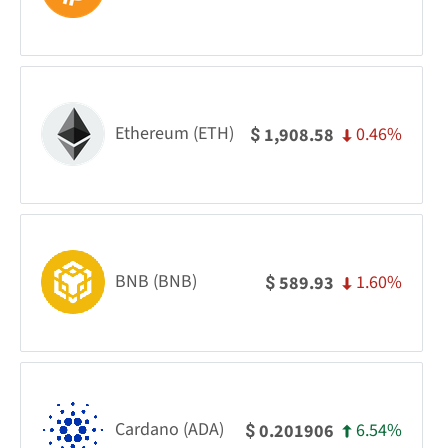
Ethereum (ETH)
0.46%
1,908.58
$
BNB (BNB)
1.60%
589.93
$
Cardano (ADA)
6.54%
0.201906
$