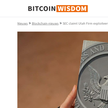
Bitcoin-wijsheid
>
>
Nieuws
Blockchain-nieuws
SEC claimt Utah Firm exploitee