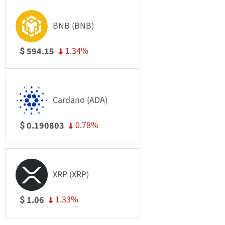
BNB (BNB)
1.34%
594.15
$
Cardano (ADA)
0.78%
0.190803
$
XRP (XRP)
1.33%
1.06
$