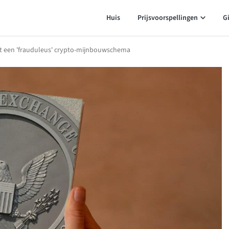
Huis
Prijsvoorspellingen
G
rt een 'frauduleus' crypto-mijnbouwschema