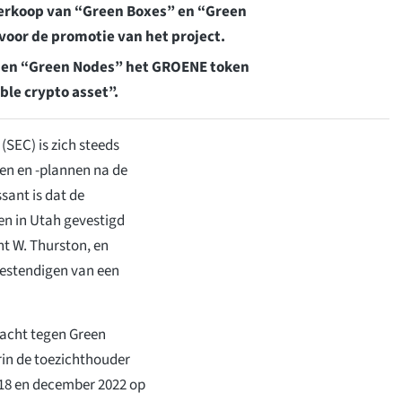
 verkoop van “Green Boxes” en “Green
voor de promotie van het project.
” en “Green Nodes” het GROENE token
le crypto asset”.
SEC) is zich steeds
en en -plannen na de
sant is dat de
n in Utah gevestigd
ht W. Thurston, en
bestendigen van een
lacht tegen Green
rin de toezichthouder
018 en december 2022 op