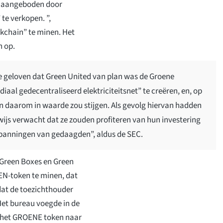
en aangeboden door
te verkopen. ”,
chain” te minen. Het
n op.
e geloven dat Green United van plan was de Groene
al gedecentraliseerd elektriciteitsnet” te creëren, en, op
 daarom in waarde zou stijgen. Als gevolg hiervan hadden
ijs verwacht dat ze zouden profiteren van hun investering
anningen van gedaagden”, aldus de SEC.
 Green Boxes en Green
EN-token te minen, dat
at de toezichthouder
Het bureau voegde in de
019 het GROENE token naar