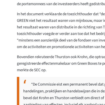
de portemonnees van de investeerders heeft gedistrib
In het document verklaarde de toezichthouder dat “de
GREEN niet het resultaat waren van mijnbouw, maar in
het resultaat waren van distributie in de richting van 
toezichthouder voegde er verder aan toe dat het bedrijf
“minstens een aanzienlijk deel van de fondsen van inv
om de activiteiten en promotionele activiteiten van het
Bovendien rekruteerde Thurston ook Krohn, die optrad 
geregistreerde effectenmakelaar om Green Boxes te p
merkte de SEC op.
“De Commissie eist een permanent bevel dat 
handelingen, praktijken en handelswijzen die in 
bevel dat Krohn en Thurston verbiedt om direct of 
aanbieding van effecten, inclusief elk aanbod van 