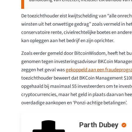
De toezichthouder eist kwijtschelding van “alle onrec
winsten uit het onwettige gedrag” zoals vermeld in 
conservatoire rente, civielrechtelijke boetes en ander
kan opleggen aan het bedrijf en zijn oprichter.
Zoals eerder gemeld door BitcoinWisdom, heeft het 
genomen tegen investeringsadviseur BKCoin Managem
zeggen het geval was
gekoppeld aan een fraudeprog
toezichthouder beweert dat BKCoin Management $100 
opgehaald bij maximaal 55 investeerders om te invest
cryptocurrencies, maar het geld in plaats daarvan he
overdadige aankopen en ‘Ponzi-achtige betalingen’.
Parth Dubey