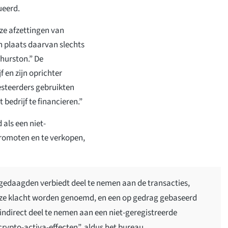
ueerd.
ze afzettingen van
 plaats daarvan slechts
Thurston.” De
 en zijn oprichter
esteerders gebruikten
 bedrijf te financieren.”
als een niet-
romoten en te verkopen,
gedaagden verbiedt deel te nemen aan de transacties,
deze klacht worden genoemd, en een op gedrag gebaseerd
indirect deel te nemen aan een niet-geregistreerde
crypto-activa-effecten”, aldus het bureau.