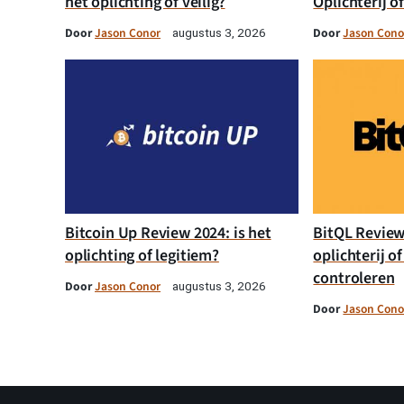
het oplichting of veilig?
Oplichterij o
Door
Jason Conor
Door
Jason Cono
augustus 3, 2026
Bitcoin Up Review 2024: is het
BitQL Review 
oplichting of legitiem?
oplichterij of
controleren
Door
Jason Conor
augustus 3, 2026
Door
Jason Cono