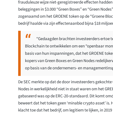
frauduleuze wijze niet-geregistreerde effecten hadd
beleggingen in $3.000 “Green Boxes” en “Green Nodes” 
zogenaamd om het GROENE token op de “Groene Block
bedrijf haalde via zijn effectenaanbod bijna $18 miljoe
“Gedaagden brachten investeerders ertoe t
Blockchain te ontwikkelen om een “openbaar mondia
basis van hun inspanningen, dat het GROENE token
kopers van Green Boxes en Green Nodes redelijkerw
op basis van de ondernemers- en managementinsp
De SEC merkte op dat de door investeerders gekochte
Nodes in werkelijkheid niet in staat waren om het GRE
gebaseerd was op de ERC-20-standaard. Dit komt omd
beweert dat het token geen ‘minable crypto asset’ is. 
klacht toe dat het bedrijf, om legitiem te lijken, in 2