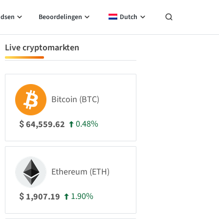
idsen
Beoordelingen
Dutch
Live cryptomarkten
Bitcoin (BTC)
0.48%
64,559.62
$
Ethereum (ETH)
1.90%
1,907.19
$