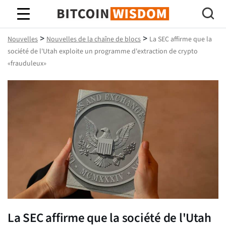
Bitcoin Sagesse
>
>
Nouvelles
Nouvelles de la chaîne de blocs
La SEC affirme que la
société de l'Utah exploite un programme d'extraction de crypto
«frauduleux»
La SEC affirme que la société de l'Utah