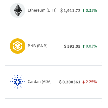
Ethereum (ETH)
0.31%
1,911.72
$
BNB (BNB)
0.03%
591.05
$
Cardan (ADA)
2.25%
0.200361
$