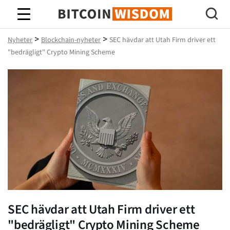
Bitcoin Wisdom
>
>
Nyheter
Blockchain-nyheter
SEC hävdar att Utah Firm driver ett
"bedrägligt" Crypto Mining Scheme
SEC hävdar att Utah Firm driver ett
"bedrägligt" Crypto Mining Scheme