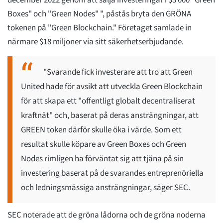
december 2022 genom att sälja investeringar i $3 000 "Green
Boxes" och "Green Nodes" ", påstås bryta den GRÖNA
tokenen på "Green Blockchain." Företaget samlade in
närmare $18 miljoner via sitt säkerhetserbjudande.
"Svarande fick investerare att tro att Green
United hade för avsikt att utveckla Green Blockchain
för att skapa ett "offentligt globalt decentraliserat
kraftnät" och, baserat på deras ansträngningar, att
GREEN token därför skulle öka i värde. Som ett
resultat skulle köpare av Green Boxes och Green
Nodes rimligen ha förväntat sig att tjäna på sin
investering baserat på de svarandes entreprenöriella
och ledningsmässiga ansträngningar, säger SEC.
SEC noterade att de gröna lådorna och de gröna noderna