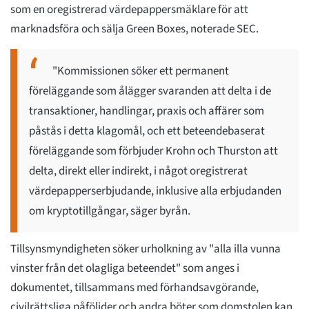
som en oregistrerad värdepappersmäklare för att
marknadsföra och sälja Green Boxes, noterade SEC.
"Kommissionen söker ett permanent
föreläggande som ålägger svaranden att delta i de
transaktioner, handlingar, praxis och affärer som
påstås i detta klagomål, och ett beteendebaserat
föreläggande som förbjuder Krohn och Thurston att
delta, direkt eller indirekt, i något oregistrerat
värdepapperserbjudande, inklusive alla erbjudanden
om kryptotillgångar, säger byrån.
Tillsynsmyndigheten söker urholkning av "alla illa vunna
vinster från det olagliga beteendet" som anges i
dokumentet, tillsammans med förhandsavgörande,
civilrättsliga påföljder och andra böter som domstolen kan