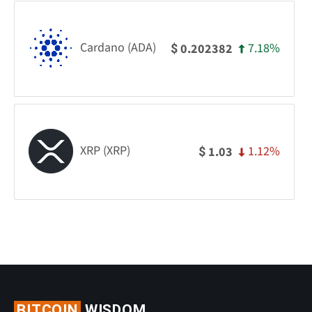
Cardano (ADA)
7.18%
0.202382
$
XRP (XRP)
1.12%
1.03
$
BITCOIN
WISDOM