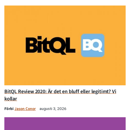
BitQL Review 2020: Är det en bluff eller legitimt? Vi
kollar
Förbi
Jason Conor
augusti 3, 2026