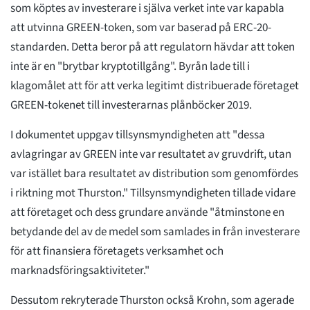
som köptes av investerare i själva verket inte var kapabla
att utvinna GREEN-token, som var baserad på ERC-20-
standarden. Detta beror på att regulatorn hävdar att token
inte är en "brytbar kryptotillgång". Byrån lade till i
klagomålet att för att verka legitimt distribuerade företaget
GREEN-tokenet till investerarnas plånböcker 2019.
I dokumentet uppgav tillsynsmyndigheten att "dessa
avlagringar av GREEN inte var resultatet av gruvdrift, utan
var istället bara resultatet av distribution som genomfördes
i riktning mot Thurston." Tillsynsmyndigheten tillade vidare
att företaget och dess grundare använde "åtminstone en
betydande del av de medel som samlades in från investerare
för att finansiera företagets verksamhet och
marknadsföringsaktiviteter."
Dessutom rekryterade Thurston också Krohn, som agerade