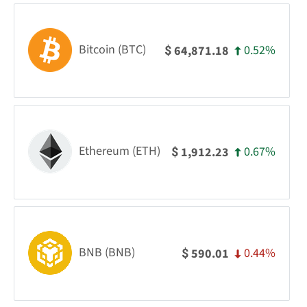
Bitcoin (BTC)
0.52%
64,871.18
$
Ethereum (ETH)
0.67%
1,912.23
$
BNB (BNB)
0.44%
590.01
$