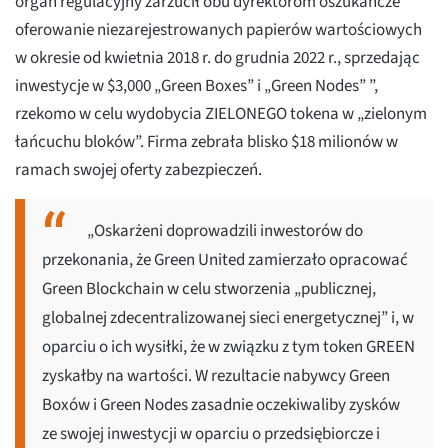
organ regulacyjny zarzucił obu dyrektorom oszukańcze
oferowanie niezarejestrowanych papierów wartościowych
w okresie od kwietnia 2018 r. do grudnia 2022 r., sprzedając
inwestycje w $3,000 „Green Boxes” i „Green Nodes” ”,
rzekomo w celu wydobycia ZIELONEGO tokena w „zielonym
łańcuchu bloków”. Firma zebrała blisko $18 milionów w
ramach swojej oferty zabezpieczeń.
„Oskarżeni doprowadzili inwestorów do
przekonania, że Green United zamierzało opracować
Green Blockchain w celu stworzenia „publicznej,
globalnej zdecentralizowanej sieci energetycznej” i, w
oparciu o ich wysiłki, że w związku z tym token GREEN
zyskałby na wartości. W rezultacie nabywcy Green
Boxów i Green Nodes zasadnie oczekiwaliby zysków
ze swojej inwestycji w oparciu o przedsiębiorcze i