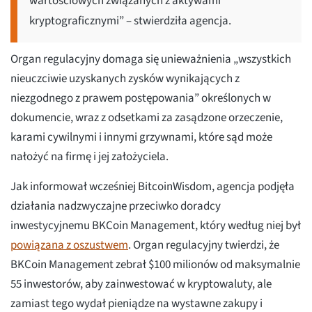
wartościowych związanych z aktywami
kryptograficznymi” – stwierdziła agencja.
Organ regulacyjny domaga się unieważnienia „wszystkich
nieuczciwie uzyskanych zysków wynikających z
niezgodnego z prawem postępowania” określonych w
dokumencie, wraz z odsetkami za zasądzone orzeczenie,
karami cywilnymi i innymi grzywnami, które sąd może
nałożyć na firmę i jej założyciela.
Jak informował wcześniej BitcoinWisdom, agencja podjęła
działania nadzwyczajne przeciwko doradcy
inwestycyjnemu BKCoin Management, który według niej był
powiązana z oszustwem
. Organ regulacyjny twierdzi, że
BKCoin Management zebrał $100 milionów od maksymalnie
55 inwestorów, aby zainwestować w kryptowaluty, ale
zamiast tego wydał pieniądze na wystawne zakupy i