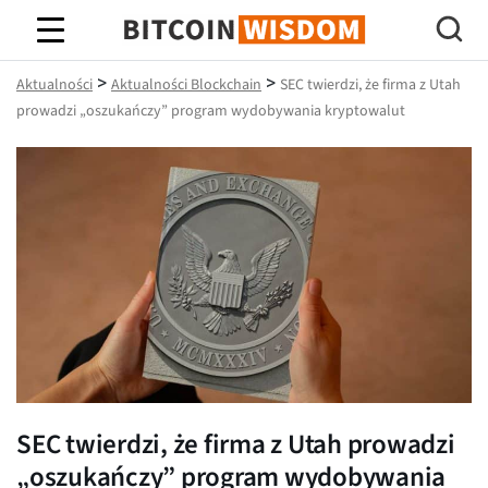
Mądrość Bitcoina
>
>
Aktualności
Aktualności Blockchain
SEC twierdzi, że firma z Utah
prowadzi „oszukańczy” program wydobywania kryptowalut
SEC twierdzi, że firma z Utah prowadzi
„oszukańczy” program wydobywania