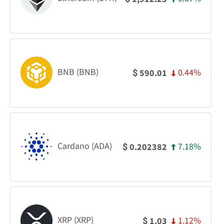
BNB (BNB)
0.44%
590.01
$
Cardano (ADA)
7.18%
0.202382
$
XRP (XRP)
1.12%
1.03
$