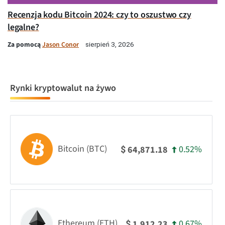
Recenzja kodu Bitcoin 2024: czy to oszustwo czy
legalne?
Za pomocą
Jason Conor
sierpień 3, 2026
Rynki kryptowalut na żywo
Bitcoin (BTC)
0.52%
64,871.18
$
Ethereum (ETH)
0.67%
1,912.23
$