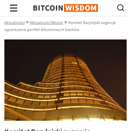
Mądrość Bitcoina
>
>
Aktualności
Aktualności Bitcoin
Komitet Bazylejski sugeruje
ograniczenie portfeli bitcoinowych banków