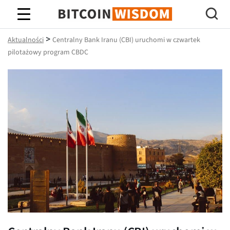
Mądrość Bitcoina
>
Aktualności
Centralny Bank Iranu (CBI) uruchomi w czwartek
pilotażowy program CBDC