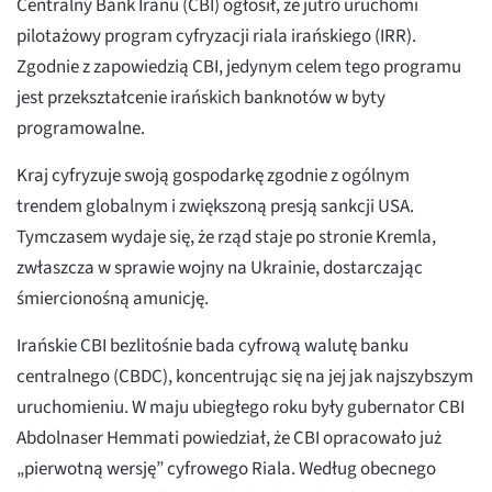
Centralny Bank Iranu (CBI) ogłosił, że jutro uruchomi
pilotażowy program cyfryzacji riala irańskiego (IRR).
Zgodnie z zapowiedzią CBI, jedynym celem tego programu
jest przekształcenie irańskich banknotów w byty
programowalne.
Kraj cyfryzuje swoją gospodarkę zgodnie z ogólnym
trendem globalnym i zwiększoną presją sankcji USA.
Tymczasem wydaje się, że rząd staje po stronie Kremla,
zwłaszcza w sprawie wojny na Ukrainie, dostarczając
śmiercionośną amunicję.
Irańskie CBI bezlitośnie bada cyfrową walutę banku
centralnego (CBDC), koncentrując się na jej jak najszybszym
uruchomieniu. W maju ubiegłego roku były gubernator CBI
Abdolnaser Hemmati powiedział, że CBI opracowało już
„pierwotną wersję” cyfrowego Riala. Według obecnego