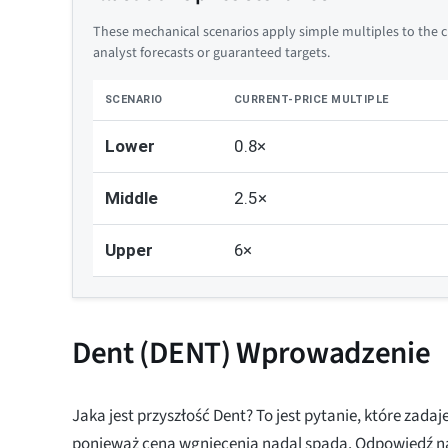
These mechanical scenarios apply simple multiples to the cu
analyst forecasts or guaranteed targets.
SCENARIO
CURRENT-PRICE MULTIPLE
Lower
0.8×
Middle
2.5×
Upper
6×
Dent (DENT) Wprowadzenie
Jaka jest przyszłość Dent? To jest pytanie, które zadaj
ponieważ cena wgniecenia nadal spada. Odpowiedź na 