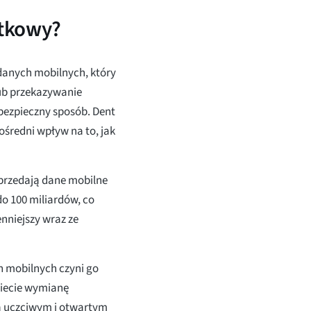
ątkowy?
 danych mobilnych, który
ub przekazywanie
bezpieczny sposób. Dent
ośredni wpływ na to, jak
 sprzedają dane mobilne
o 100 miliardów, co
enniejszy wraz ze
h mobilnych czyni go
iecie wymianę
a uczciwym i otwartym