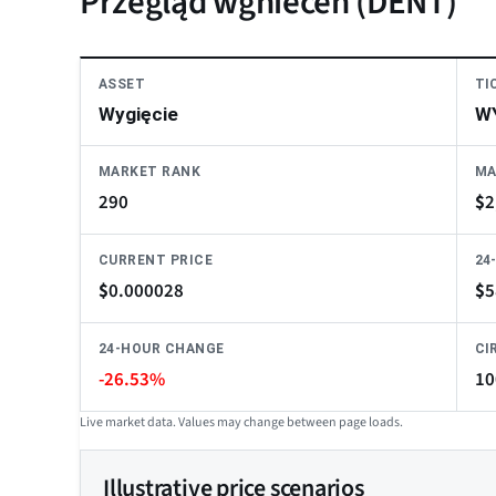
Przegląd wgnieceń (DENT)
ASSET
TI
Wygięcie
W
MARKET RANK
MA
290
$
2
CURRENT PRICE
24
$
0.000028
$
5
24-HOUR CHANGE
CI
-26.53%
10
Live market data. Values may change between page loads.
Illustrative price scenarios