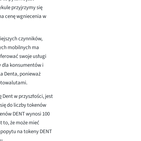
ykule przyjrzymy się
na cenę wgniecenia w
iejszych czynników,
anych mobilnych ma
ferować swoje usługi
ny dla konsumentów i
la Denta, ponieważ
ptowalutami.
Dent w przyszłości, jest
ię do liczby tokenów
okenów DENT wynosi 100
t to, że może mieć
 popytu na tokeny DENT
u.