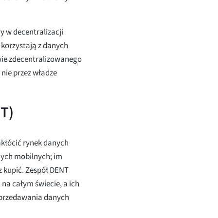
 w decentralizacji
 korzystają z danych
iwie zdecentralizowanego
 nie przez władze
NT)
akłócić rynek danych
nych mobilnych; im
 kupić. Zespół DENT
na całym świecie, a ich
 sprzedawania danych