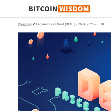
Mądrość Bitcoina
>
Prognozy
Prognoza cen Dent (DENT) – 2024, 2025 – 2030