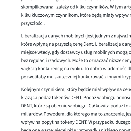
skomplikowana i zależy od kilku czynników. W tym art
kilku kluczowym czynnikom, które będą miały wpływ 
przyszłości.
Liberalizacja danych mobilnych jest jednym z najważn
które wpłyną na przyszłą cenę Dent. Liberalizacja d
miejsce wtedy, gdy dostawcy usług mobilnych mogą o
bez regulacji rządowych. Może to oznaczać niższe ce
większą konkurencję na rynku. To dobra wiadomość d
pozwoliłaby mu skuteczniej konkurować z innymi kry
Kolejnym czynnikiem, który będzie miał wpływ na cenę 
krążąca podaż tokenów DENT. Podaż w obiegu odnosi s
DENT, które są obecnie w obiegu. Całkowita podaż t
miliardów. Powodem, dla którego ma to znaczenie, jes
wpływ na popyt na tokeny DENT. W przypadku dużego
będą one warte więcej niż w przypadku niskiego popyt