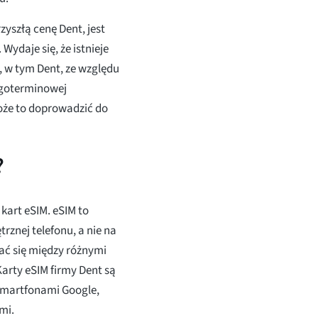
yszłą cenę Dent, jest
ydaje się, że istnieje
 w tym Dent, ze względu
ugoterminowej
może to doprowadzić do
?
kart eSIM. eSIM to
znej telefonu, a nie na
zać się między różnymi
rty eSIM firmy Dent są
smartfonami Google,
mi.