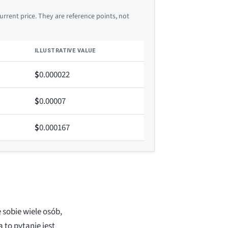
rrent price. They are reference points, not
ILLUSTRATIVE VALUE
$
0.000022
$
0.00007
$
0.000167
e sobie wiele osób,
to pytanie jest