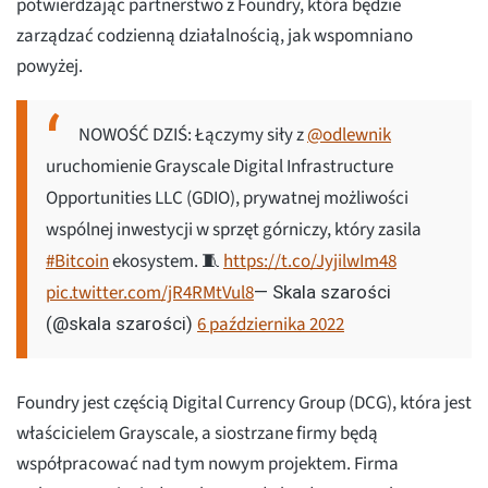
potwierdzając partnerstwo z Foundry, która będzie
zarządzać codzienną działalnością, jak wspomniano
powyżej.
NOWOŚĆ DZIŚ: Łączymy siły z
@odlewnik
uruchomienie Grayscale Digital Infrastructure
Opportunities LLC (GDIO), prywatnej możliwości
wspólnej inwestycji w sprzęt górniczy, który zasila
#Bitcoin
ekosystem. 🧵
https://t.co/JyjilwIm48
pic.twitter.com/jR4RMtVul8
— Skala szarości
6 października 2022
(@skala szarości)
Foundry jest częścią Digital Currency Group (DCG), która jest
właścicielem Grayscale, a siostrzane firmy będą
współpracować nad tym nowym projektem. Firma