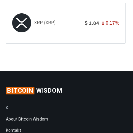
XRP (XRP)
0.17%
1.04
$
BITCOIN
WISDOM
O
About Bitcoin Wisdom
Kontakt