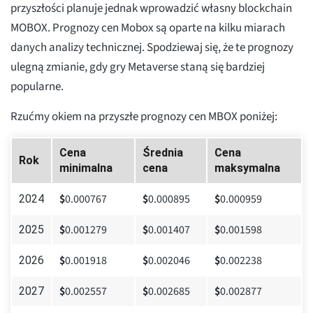
przyszłości planuje jednak wprowadzić własny blockchain
MOBOX. Prognozy cen Mobox są oparte na kilku miarach
danych analizy technicznej. Spodziewaj się, że te prognozy
ulegną zmianie, gdy gry Metaverse staną się bardziej
popularne.
Rzućmy okiem na przyszłe prognozy cen MBOX poniżej:
Cena
Średnia
Cena
Rok
minimalna
cena
maksymalna
$
0.000767
$
0.000895
$
0.000959
2024
$
0.001279
$
0.001407
$
0.001598
2025
$
0.001918
$
0.002046
$
0.002238
2026
$
0.002557
$
0.002685
$
0.002877
2027