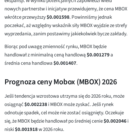
ekspansji. W wyniku potencjalnych zapowiedzi wielu
nowych partnerstw i inicjatyw przewidujemy, że cena MBOX
wkrótce przewyższy
$
0.001598
. Powinniśmy jednak
poczekać, aż względny wskaźnik siły MBOX wyjdzie ze strefy
wyprzedania, zanim postawimy jakiekolwiek bycze zakłady.
Biorąc pod uwagę zmienność rynku, MBOX będzie
handlował z minimalną ceną handlową
$
0.001279
a
średnia cena handlowa
$
0.001407
.
Prognoza ceny Mobox (MBOX) 2026
Jeśli tendencja wzrostowa utrzyma się do 2026 roku, może
osiągnąć
$
0.002238
i MBOX może zyskać. Jeśli rynek
odnotuje spadek, cel może nie zostać osiągnięty. Oczekuje
się, że MBOX będzie handlował po średniej cenie
$
0.002046
i
niski
$
0.001918
w 2026 roku.