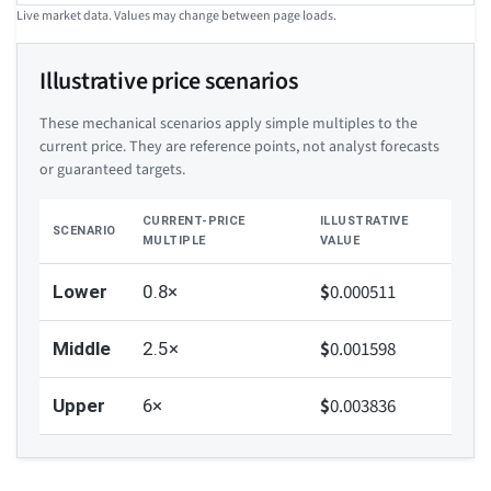
Live market data. Values may change between page loads.
Illustrative price scenarios
These mechanical scenarios apply simple multiples to the
current price. They are reference points, not analyst forecasts
or guaranteed targets.
CURRENT-PRICE
ILLUSTRATIVE
SCENARIO
MULTIPLE
VALUE
$
0.000511
Lower
0.8×
$
0.001598
Middle
2.5×
$
0.003836
Upper
6×