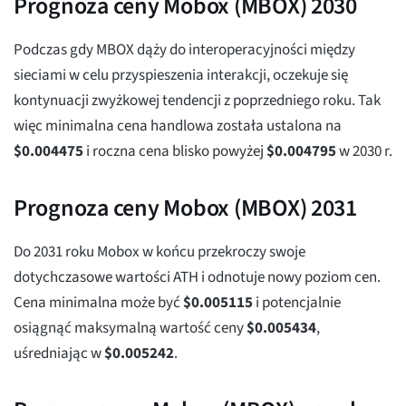
Prognoza ceny Mobox (MBOX) 2030
Podczas gdy MBOX dąży do interoperacyjności między
sieciami w celu przyspieszenia interakcji, oczekuje się
kontynuacji zwyżkowej tendencji z poprzedniego roku. Tak
więc minimalna cena handlowa została ustalona na
$
0.004475
i roczna cena blisko powyżej
$
0.004795
w 2030 r.
Prognoza ceny Mobox (MBOX) 2031
Do 2031 roku Mobox w końcu przekroczy swoje
dotychczasowe wartości ATH i odnotuje nowy poziom cen.
Cena minimalna może być
$
0.005115
i potencjalnie
osiągnąć maksymalną wartość ceny
$
0.005434
,
uśredniając w
$
0.005242
.