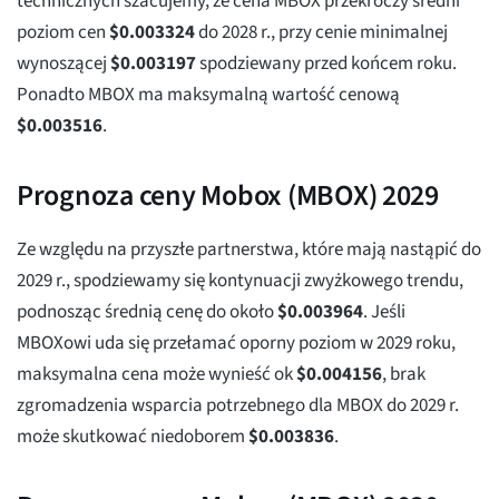
technicznych szacujemy, że cena MBOX przekroczy średni
poziom cen
$
0.003324
do 2028 r., przy cenie minimalnej
wynoszącej
$
0.003197
spodziewany przed końcem roku.
Ponadto MBOX ma maksymalną wartość cenową
$
0.003516
.
Prognoza ceny Mobox (MBOX) 2029
Ze względu na przyszłe partnerstwa, które mają nastąpić do
2029 r., spodziewamy się kontynuacji zwyżkowego trendu,
podnosząc średnią cenę do około
$
0.003964
. Jeśli
MBOXowi uda się przełamać oporny poziom w 2029 roku,
maksymalna cena może wynieść ok
$
0.004156
, brak
zgromadzenia wsparcia potrzebnego dla MBOX do 2029 r.
może skutkować niedoborem
$
0.003836
.