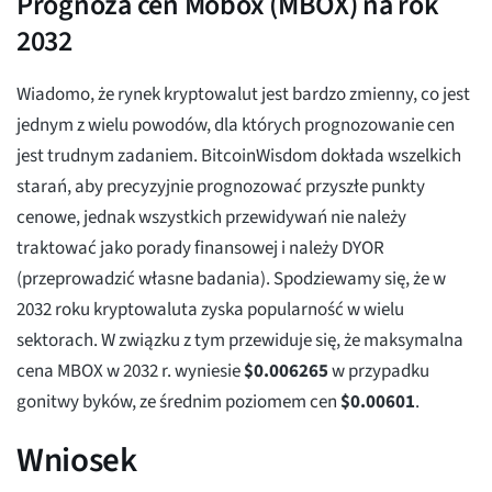
Prognoza cen Mobox (MBOX) na rok
2032
Wiadomo, że rynek kryptowalut jest bardzo zmienny, co jest
jednym z wielu powodów, dla których prognozowanie cen
jest trudnym zadaniem. BitcoinWisdom dokłada wszelkich
starań, aby precyzyjnie prognozować przyszłe punkty
cenowe, jednak wszystkich przewidywań nie należy
traktować jako porady finansowej i należy DYOR
(przeprowadzić własne badania). Spodziewamy się, że w
2032 roku kryptowaluta zyska popularność w wielu
sektorach. W związku z tym przewiduje się, że maksymalna
cena MBOX w 2032 r. wyniesie
$
0.006265
w przypadku
gonitwy byków, ze średnim poziomem cen
$
0.00601
.
Wniosek