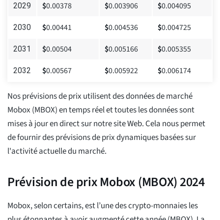
$
0.00378
$
0.003906
$
0.004095
2029
$
0.00441
$
0.004536
$
0.004725
2030
$
0.00504
$
0.005166
$
0.005355
2031
$
0.00567
$
0.005922
$
0.006174
2032
Nos prévisions de prix utilisent des données de marché
Mobox (MBOX) en temps réel et toutes les données sont
mises à jour en direct sur notre site Web. Cela nous permet
de fournir des prévisions de prix dynamiques basées sur
l'activité actuelle du marché.
Prévision de prix Mobox (MBOX) 2024
Mobox, selon certains, est l’une des crypto-monnaies les
plus étonnantes à avoir augmenté cette année (MBOX). La