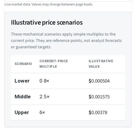
Live market data. Values may change between page loads.
Illustrative price scenarios
These mechanical scenarios apply simple multiples to the
current price. They are reference points, not analyst forecasts
or guaranteed targets.
CURRENT-PRICE
ILLUSTRATIVE
SCENARIO
MULTIPLE
VALUE
$
0.000504
Lower
0.8×
$
0.001575
Middle
2.5×
$
0.00378
Upper
6×