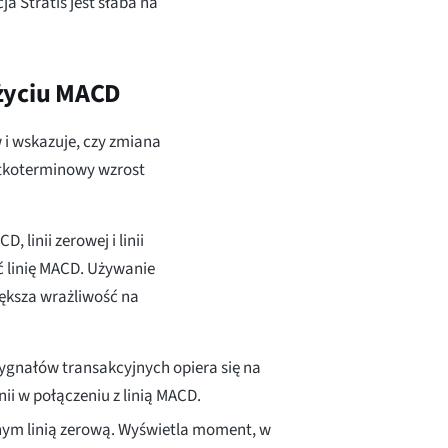
ja Stratis jest słaba na
użyciu MACD
i wskazuje, czy zmiana
rótkoterminowy wzrost
, linii zerowej i linii
ć linię MACD. Używanie
ększa wrażliwość na
sygnałów transakcyjnych opiera się na
ii w połączeniu z linią MACD.
ym linią zerową. Wyświetla moment, w