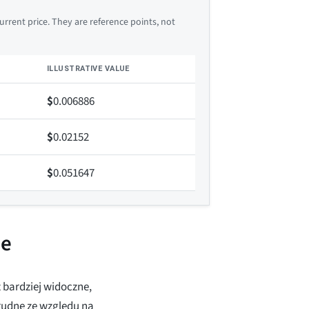
rrent price. They are reference points, not
ILLUSTRATIVE VALUE
$
0.006886
$
0.02152
$
0.051647
ie
z bardziej widoczne,
 trudne ze względu na