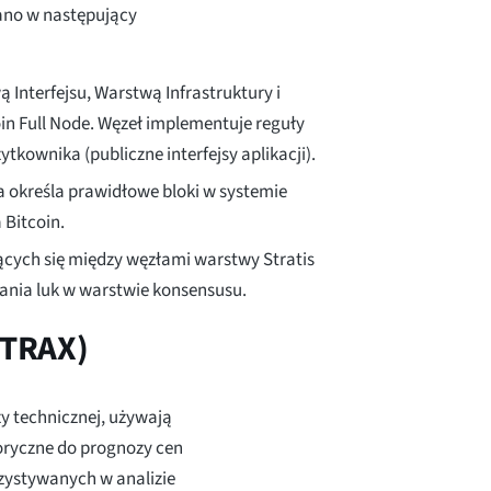
wano w następujący
Interfejsu, Warstwą Infrastruktury i
in Full Node. Węzeł implementuje reguły
żytkownika (publiczne interfejsy aplikacji).
a określa prawidłowe bloki w systemie
 Bitcoin.
ych się między węzłami warstwy Stratis
ania luk w warstwie konsensusu.
STRAX)
zy technicznej, używają
oryczne do prognozy cen
rzystywanych w analizie