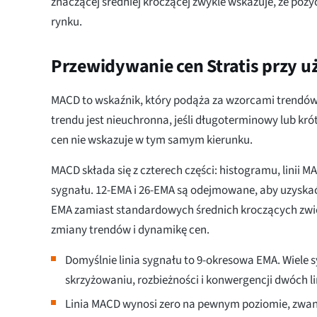
znaczącej średniej kroczącej zwykle wskazuje, że pozyc
rynku.
Przewidywanie cen Stratis przy 
MACD to wskaźnik, który podąża za wzorcami trendów 
trendu jest nieuchronna, jeśli długoterminowy lub k
cen nie wskazuje w tym samym kierunku.
MACD składa się z czterech części: histogramu, linii MACD
sygnału. 12-EMA i 26-EMA są odejmowane, aby uzyska
EMA zamiast standardowych średnich kroczących zwi
zmiany trendów i dynamikę cen.
Domyślnie linia sygnału to 9-okresowa EMA. Wiele 
skrzyżowaniu, rozbieżności i konwergencji dwóch lin
Linia MACD wynosi zero na pewnym poziomie, zwan