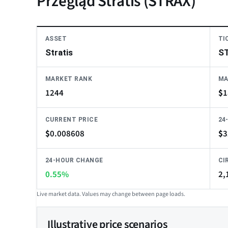
Przegląd Stratis (STRAX)
ASSET
TI
Stratis
S
MARKET RANK
MA
1244
$
1
CURRENT PRICE
24
$
0.008608
$
3
24-HOUR CHANGE
CI
0.55%
2,
Live market data. Values may change between page loads.
Illustrative price scenarios