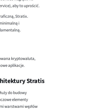
rvice), aby to uprościć.
ficzną, Stratix.
 minimalną i
ndamentalną.
izowana kryptowaluta,
owe aplikacje.
itektury Stratis
służy do budowy
kluczowe elementy
nymi warstwami węzłów