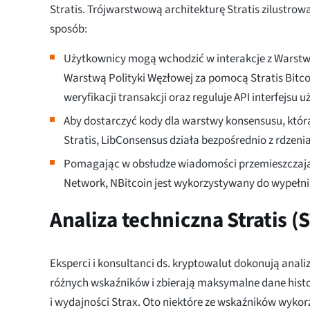
Stratis. Trójwarstwową architekturę Stratis zilustro
sposób:
Użytkownicy mogą wchodzić w interakcje z Warstwą 
Warstwą Polityki Węzłowej za pomocą Stratis Bitco
weryfikacji transakcji oraz reguluje API interfejsu u
Aby dostarczyć kody dla warstwy konsensusu, któr
Stratis, LibConsensus działa bezpośrednio z rdzenia
Pomagając w obsłudze wiadomości przemieszczając
Network, NBitcoin jest wykorzystywany do wypełni
Analiza techniczna Stratis (
Eksperci i konsultanci ds. kryptowalut dokonują anali
różnych wskaźników i zbierają maksymalne dane hist
i wydajności Strax. Oto niektóre ze wskaźników wyko