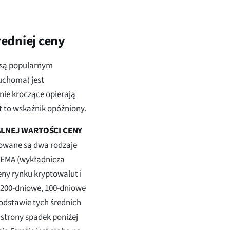
edniej ceny
 są popularnym
uchoma) jest
nie kroczące opierają
st to wskaźnik opóźniony.
ALNEJ WARTOŚCI CENY
sowane są dwa rodzaje
i EMA (wykładnicza
ny rynku kryptowalut i
 200-dniowe, 100-dniowe
podstawie tych średnich
 strony spadek poniżej