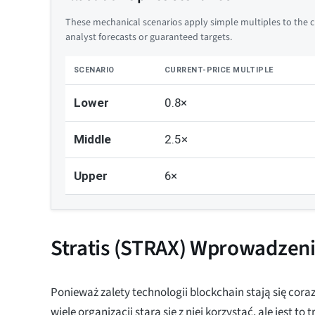
These mechanical scenarios apply simple multiples to the cu
analyst forecasts or guaranteed targets.
SCENARIO
CURRENT-PRICE MULTIPLE
Lower
0.8×
Middle
2.5×
Upper
6×
Stratis (STRAX) Wprowadzen
Ponieważ zalety technologii blockchain stają się cora
wiele organizacji stara się z niej korzystać, ale jest to