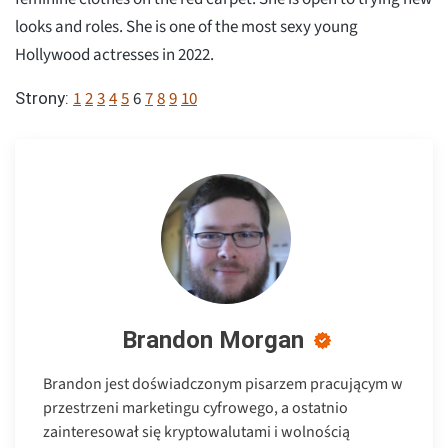
looks and roles. She is one of the most sexy young
Hollywood actresses in 2022.
1
2
3
4
5
6
7
8
9
10
Strony:
Brandon Morgan
Brandon jest doświadczonym pisarzem pracującym w
przestrzeni marketingu cyfrowego, a ostatnio
zainteresował się kryptowalutami i wolnością