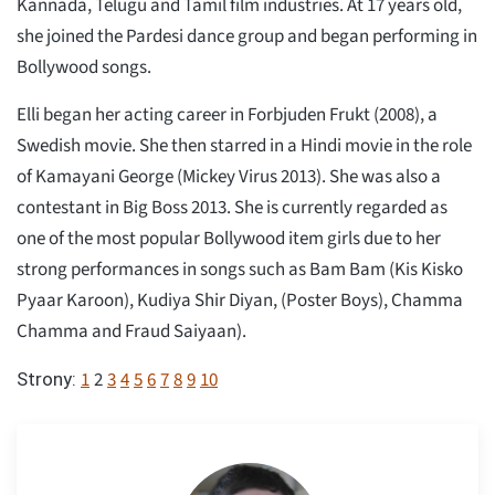
Kannada, Telugu and Tamil film industries. At 17 years old,
she joined the Pardesi dance group and began performing in
Bollywood songs.
Elli began her acting career in Forbjuden Frukt (2008), a
Swedish movie. She then starred in a Hindi movie in the role
of Kamayani George (Mickey Virus 2013). She was also a
contestant in Big Boss 2013. She is currently regarded as
one of the most popular Bollywood item girls due to her
strong performances in songs such as Bam Bam (Kis Kisko
Pyaar Karoon), Kudiya Shir Diyan, (Poster Boys), Chamma
Chamma and Fraud Saiyaan).
1
2
3
4
5
6
7
8
9
10
Strony: