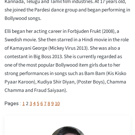
Kannada, Telugu and Tamil film industries. At 17 years old,
she joined the Pardesi dance group and began performing in
Bollywood songs.
Elli began her acting career in Forbjuden Frukt (2008), a
Swedish movie. She then starred in a Hindi movie in the role
of Kamayani George (Mickey Virus 2013). She was also a
contestant in Big Boss 2013. She is currently regarded as
one of the most popular Bollywood item girls due to her
strong performances in songs such as Bam Bam (Kis Kisko
Pyaar Karoon), Kudiya Shir Diyan, (Poster Boys), Chamma
Chamma and Fraud Saiyaan).
1
2
3
4
5
6
7
8
9
10
Pages :