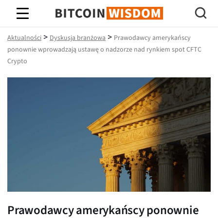
Mądrość Bitcoina
>
>
Aktualności
Dyskusja branżowa
Prawodawcy amerykańscy
ponownie wprowadzają ustawę o nadzorze nad rynkiem spot CFTC
Crypto
Prawodawcy amerykańscy ponownie