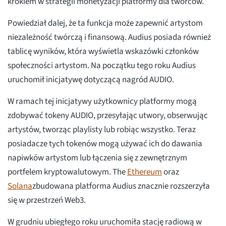
krokiem w strategii monetyzacji platformy dla twórców.
Powiedział dalej, że ta funkcja może zapewnić artystom
niezależność twórczą i finansową. Audius posiada również
tablicę wyników, która wyświetla wskazówki członków
społeczności artystom. Na początku tego roku Audius
uruchomił inicjatywę dotyczącą nagród AUDIO.
W ramach tej inicjatywy użytkownicy platformy mogą
zdobywać tokeny AUDIO, przesyłając utwory, obserwując
artystów, tworząc playlisty lub robiąc wszystko. Teraz
posiadacze tych tokenów mogą używać ich do dawania
napiwków artystom lub łączenia się z zewnętrznym
portfelem kryptowalutowym. The
Ethereum
oraz
Solana
zbudowana platforma Audius znacznie rozszerzyła
się w przestrzeń Web3.
W grudniu ubiegłego roku uruchomiła stację radiową w