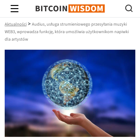
Mądrość Bitcoina
>
Aktualności
Audius, usługa strumieniowego przesyłania muzyki
WEB3, wprowadza funkcję, która umożliwia użytkownikom napiwki
dla artystów