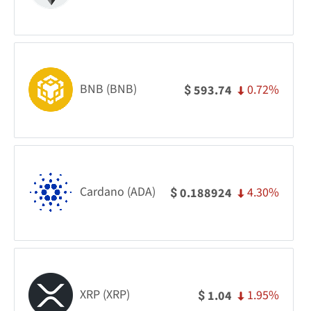
BNB (BNB)
0.72%
593.74
$
Cardano (ADA)
4.30%
0.188924
$
XRP (XRP)
1.95%
1.04
$