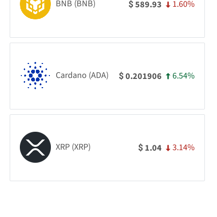
BNB (BNB)
1.60%
589.93
$
Cardano (ADA)
6.54%
0.201906
$
XRP (XRP)
3.14%
1.04
$