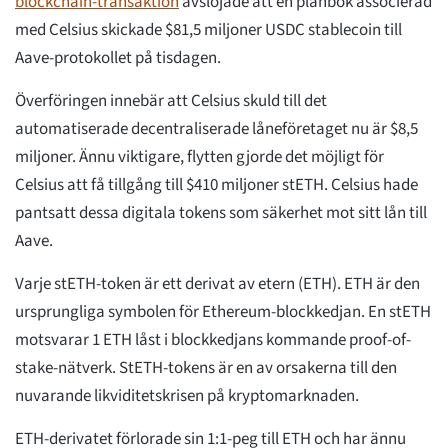
blockchain-transaktion
avslöjade att en plånbok associerad
med Celsius skickade $81,5 miljoner USDC stablecoin till
Aave-protokollet på tisdagen.
Överföringen innebär att Celsius skuld till det
automatiserade decentraliserade låneföretaget nu är $8,5
miljoner. Ännu viktigare, flytten gjorde det möjligt för
Celsius att få tillgång till $410 miljoner stETH. Celsius hade
pantsatt dessa digitala tokens som säkerhet mot sitt lån till
Aave.
Varje stETH-token är ett derivat av etern (ETH). ETH är den
ursprungliga symbolen för Ethereum-blockkedjan. En stETH
motsvarar 1 ETH låst i blockkedjans kommande proof-of-
stake-nätverk. StETH-tokens är en av orsakerna till den
nuvarande likviditetskrisen på kryptomarknaden.
ETH-derivatet förlorade sin 1:1-peg till ETH och har ännu