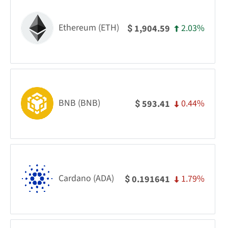
Ethereum (ETH)
2.03%
1,904.59
$
BNB (BNB)
0.44%
593.41
$
Cardano (ADA)
1.79%
0.191641
$