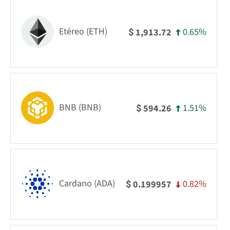
Etéreo (ETH)
0.65%
1,913.72
$
BNB (BNB)
1.51%
594.26
$
Cardano (ADA)
0.82%
0.199957
$