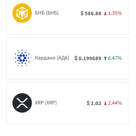
БНБ (БНБ)
1.35%
586.88
$
Кардано (АДА)
6.47%
0.199689
$
XRP (XRP)
2.44%
1.02
$