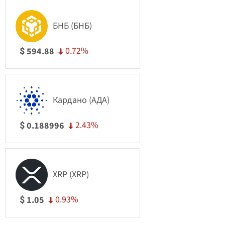
БНБ (БНБ)
0.72%
594.88
$
Кардано (АДА)
2.43%
0.188996
$
XRP (XRP)
0.93%
1.05
$