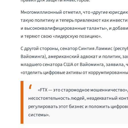
Многомиллионный отметил, что «другие юрисдик
такую политику и теперь привлекают как инвест
и высококвалифицированные таланты», и добави
и теряют свою «лидерскую позицию».
С другой стороны, сенатор Синтия Ламмис (респу
Вайоминга), американский адвокат и политик, 
младшего сенатора США от Вайоминга, заявила, 
«отделить цифровые активы от коррумпированны
«FTX — это старомодное мошенничество»,
несостоятельность людей, неадекватный контр
регулировать этот бизнес и положить цифро
системы».