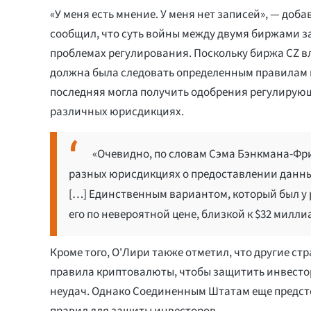
«У меня есть мнение. У меня нет записей», — доба
сообщил, что суть войны между двумя биржами з
проблемах регулирования. Поскольку биржа CZ вл
должна была следовать определенным правилам 
последняя могла получить одобрения регулирующ
различных юрисдикциях.
«Очевидно, по словам Сэма Бэнкмана-Фри
разных юрисдикциях о предоставлении данных
[…] Единственным вариантом, который был у 
его по невероятной цене, близкой к $32 милли
Кроме того, О'Лири также отметил, что другие ст
правила криптовалюты, чтобы защитить инвесто
неудач. Однако Соединенным Штатам еще предст
правил для защиты инвесторов.