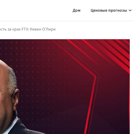
Дом
Ценовые прогнозы
сть за крах FTX: Кевин О’Лири