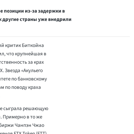
е позиции из-за задержки в
к другие страны уже внедрили
й критик Биткойна
ил, что крупнейшая в
етственность за крах
. Звезда «Акульего
итете по банковскому
м по поводу краха
.
nce сыграла решающую
я. Примерно в то же
 биржи Чанпэн Чжао
енов FTX Token (FTT),