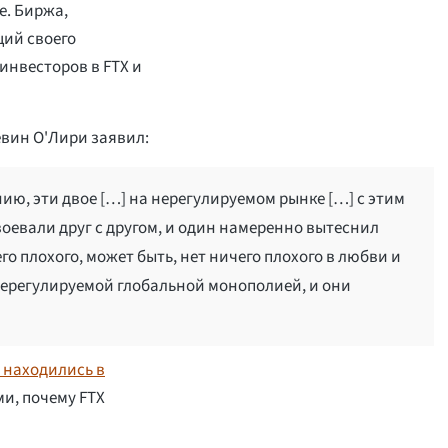
e. Биржа,
ций своего
инвесторов в FTX и
евин О'Лири заявил:
ю, эти двое […] на нерегулируемом рынке […] с этим
оевали друг с другом, и один намеренно вытеснил
го плохого, может быть, нет ничего плохого в любви и
 нерегулируемой глобальной монополией, и они
X находились в
и, почему FTX