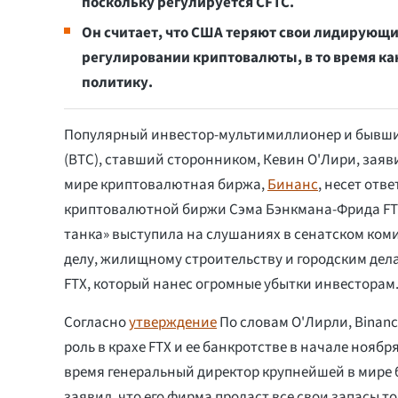
поскольку регулируется CFTC.
Он считает, что США теряют свои лидирующи
регулировании криптовалюты, в то время ка
политику.
Популярный инвестор-мультимиллионер и бывши
(BTC), ставший сторонником, Кевин О'Лири, заяв
мире криптовалютная биржа,
Бинанс
, несет отв
криптовалютной биржи Сэма Бэнкмана-Фрида FTX
танка» выступила на слушаниях в сенатском ком
делу, жилищному строительству и городским дела
FTX, который нанес огромные убытки инвесторам
Согласно
утверждение
По словам О'Лирли, Bina
роль в крахе FTX и ее банкротстве в начале ноябр
время генеральный директор крупнейшей в мире
заявил, что его фирма продаст все свои запасы ток