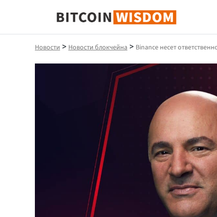
Биткойн Мудрость
>
>
Новости
Новости блокчейна
Binance несет ответственно