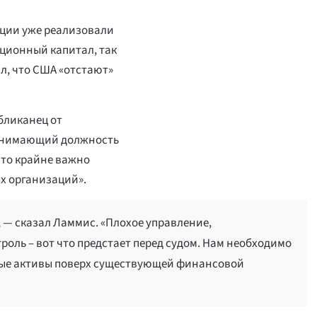
ции уже реализовали
иционный капитал, так
л, что США «отстают»
бликанец от
занимающий должность
что крайне важно
х организаций».
 — сказал Ламмис. «Плохое управление,
оль – вот что предстает перед судом. Нам необходимо
вые активы поверх существующей финансовой