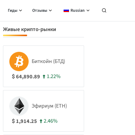
Гиды
Отзывы
Russian
Живые крипто-рынки
Биткойн (БТД)
1.22%
64,890.89
$
Эфириум (ETH)
2.46%
1,914.25
$