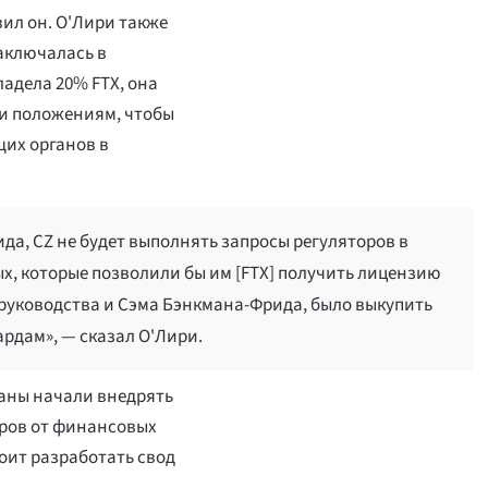
вил он. О'Лири также
аключалась в
адела 20% FTX, она
и положениям, чтобы
их органов в
да, CZ не будет выполнять запросы регуляторов в
, которые позволили бы им [FTX] получить лицензию
руководства и Сэма Бэнкмана-Фрида, было выкупить
ардам», — сказал О'Лири.
раны начали внедрять
ров от финансовых
оит разработать свод