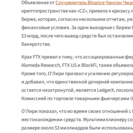
Объявление от
Соучредитель Binance Чанпэн Чжа
криптопространстве как «CZ», привела к кризису
бирже, которая, согласно нескольким отчетам, у
финансовые условия. За одни выходные с биржи 
$3 млрд, после чего вывод средств был остановлен
банкротстве.
Крах FTX привел к тому, что ассоциированные фир
Alameda Research, FTX US и BlockFi, также объявил
Кроме того, О'Лири призвал к усилению регулиро
и добавил, что единственной дочерней компание
остается незатронутой, является LedgerX, поскол
Комиссией по торговле товарными фьючерсами (
О'Лири показал, что во время своих отношений с
местонахождении средств. Мультимиллионеру со
размере около $3 миллиардов были использованы