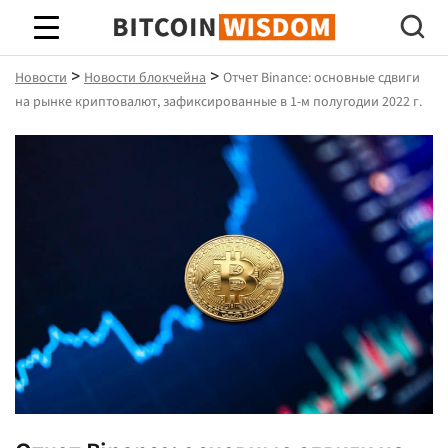
Биткойн Мудрость
>
>
Новости
Новости блокчейна
Отчет Binance: основные сдвиги
на рынке криптовалют, зафиксированные в 1-м полугодии 2022 г.