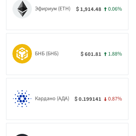
Эфириум (ETH)
0.06%
1,914.48
$
БНБ (БНБ)
1.88%
601.81
$
Кардано (АДА)
0.87%
0.199141
$