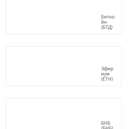
Битко
йн
(БТД)
0.50%
64,550.75
$
Эфир
иум
(ETH)
0.28%
1,908.96
$
БНБ
(БНБ)