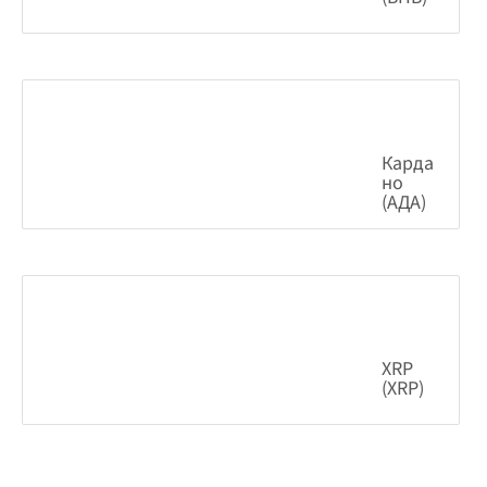
1.15%
587.99
$
Карда
но
(АДА)
6.19%
0.200863
$
XRP
(XRP)
2.34%
1.03
$