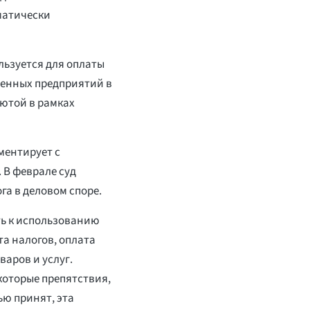
матически
льзуется для оплаты
венных предприятий в
ютой в рамках
ментирует с
 В феврале суд
а в деловом споре.
ть к использованию
та налогов, оплата
варов и услуг.
которые препятствия,
ю принят, эта