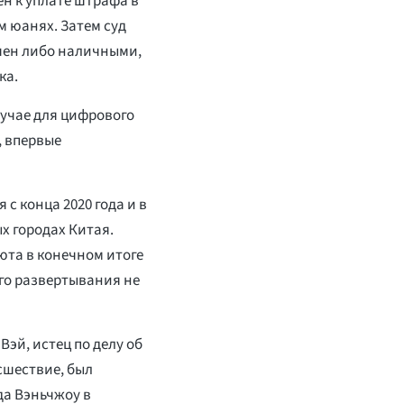
н к уплате штрафа в
м юанях. Затем суд
чен либо наличными,
ка.
лучае для цифрового
 впервые
с конца 2020 года и в
х городах Китая.
юта в конечном итоге
ого развертывания не
Вэй, истец по делу об
сшествие, был
а Вэньчжоу в