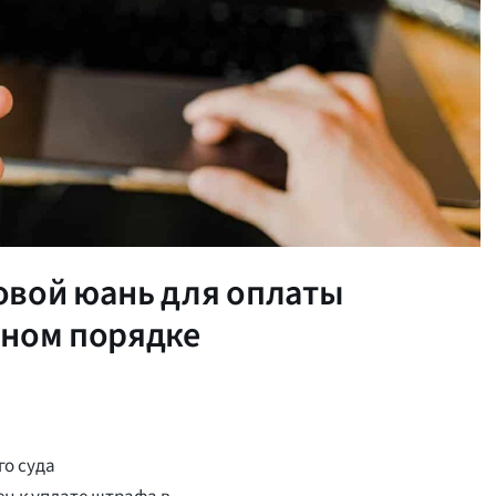
овой юань для оплаты
бном порядке
о суда