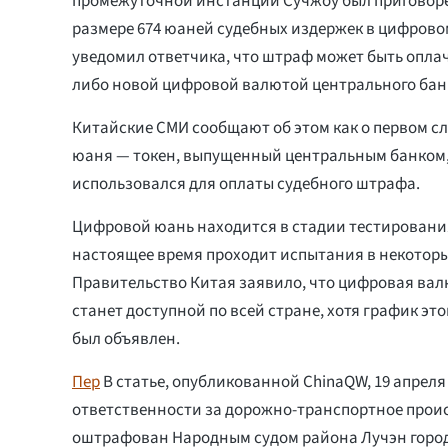
промежуточной инстанции Сучжоу был приговоре
размере 674 юаней судебных издержек в цифрово
уведомил ответчика, что штраф может быть опла
либо новой цифровой валютой центрального бан
Китайские СМИ сообщают об этом как о первом с
юаня — токен, выпущенный центральным банком,
использовался для оплаты судебного штрафа.
Цифровой юань находится в стадии тестирования 
настоящее время проходит испытания в некоторы
Правительство Китая заявило, что цифровая вал
станет доступной по всей стране, хотя график эт
был объявлен.
Пер
В статье, опубликованной ChinaQW, 19 апреля 
ответственности за дорожно-транспортное прои
оштрафован Народным судом района Лучэн город