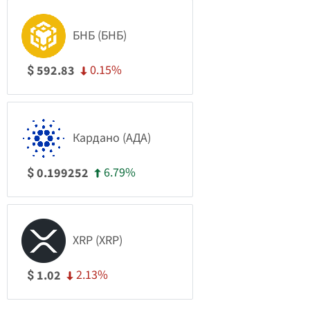
БНБ (БНБ)
0.15%
592.83
$
Кардано (АДА)
6.79%
0.199252
$
XRP (XRP)
2.13%
1.02
$