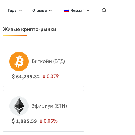
Гиды
Отзывы
Russian
Живые крипто-рынки
Биткойн (БТД)
0.37%
64,235.32
$
Эфириум (ETH)
0.06%
1,895.59
$