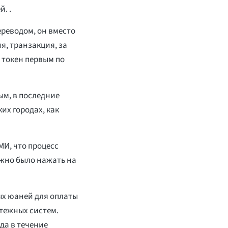
. .
ереводом, он вместо
я, транзакция, за
 токен первым по
ым, в последние
их городах, как
МИ, что процесс
ужно было нажать на
х юаней для оплаты
тежных систем.
да в течение