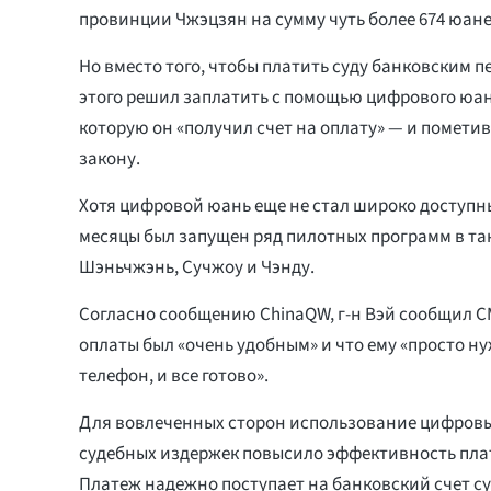
провинции Чжэцзян на сумму чуть более 674 юаней
Но вместо того, чтобы платить суду банковским п
этого решил заплатить с помощью цифрового юан
которую он «получил счет на оплату» — и пометив
закону.
Хотя цифровой юань еще не стал широко доступн
месяцы был запущен ряд пилотных программ в так
Шэньчжэнь, Сучжоу и Чэнду.
Согласно сообщению ChinaQW, г-н Вэй сообщил С
оплаты был «очень удобным» и что ему «просто н
телефон, и все готово».
Для вовлеченных сторон использование цифровы
судебных издержек повысило эффективность пла
Платеж надежно поступает на банковский счет су