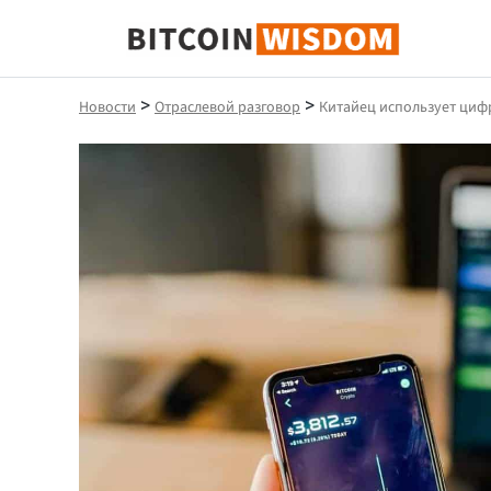
Биткойн Мудрость
>
>
Новости
Отраслевой разговор
Китайец использует циф