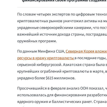
финансирования своей программы создания 
По словам четырех экспертов по цифровым техно
криптовалютных рынков уничтожил активы на м
украденные северокорейскими хакерами, что пос
важнейший источник дохода страны, пострадавше
оружейных программ.
По данным Минфина США,
Северная Корея вложи
ресурсы в кражу криптовалюты
в последние годы,
серьезной киберугрозой. Азиатская страна была 
крупнейших ограблений криптовалюты в марте, в
украдено более $615 миллионов.
Просочившийся в феврале анализ ООН показал, 
использовалась для финансирования разработк
ядерного оружия и баллистических ракет. Страна