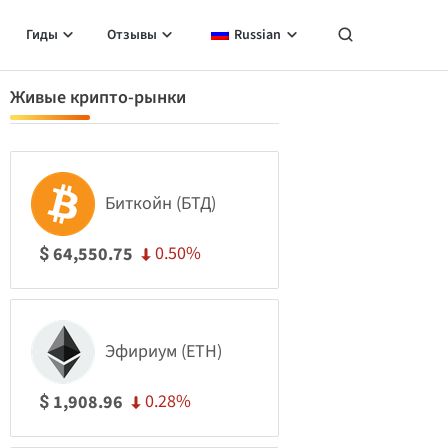
Гиды
Отзывы
Russian
Живые крипто-рынки
Биткойн (БТД)
0.50%
64,550.75
$
Эфириум (ETH)
0.28%
1,908.96
$