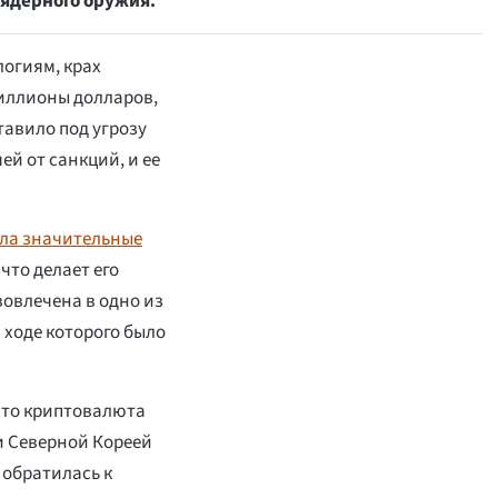
ядерного оружия.
логиям, крах
иллионы долларов,
тавило под угрозу
й от санкций, и ее
ла значительные
 что делает его
вовлечена в одно из
 ходе которого было
что криптовалюта
и Северной Кореей
 обратилась к