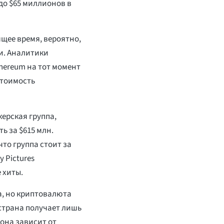
 до $65 миллионов в
ящее время, вероятно,
и. Аналитики
thereum на тот момент
стоимость
ерская группа,
ь за $615 млн.
то группа стоит за
 Pictures
 хиты.
а, но криптовалюта
страна получает лишь
она зависит от