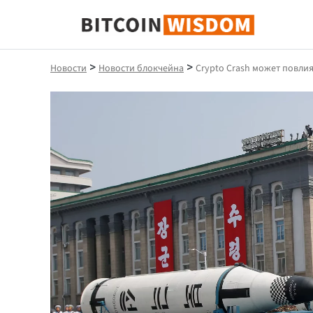
Биткойн Мудрость
>
>
Новости
Новости блокчейна
Crypto Crash может повли