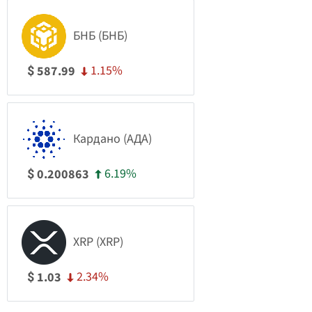
БНБ (БНБ)
1.15%
587.99
$
Кардано (АДА)
6.19%
0.200863
$
XRP (XRP)
2.34%
1.03
$