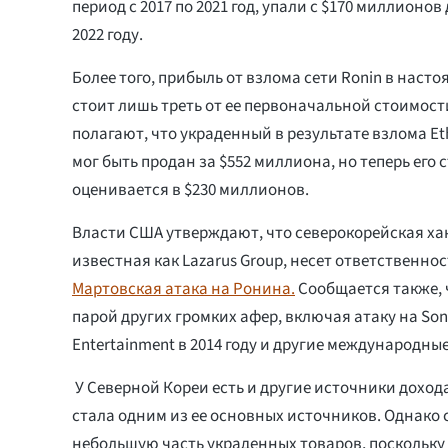
период с 2017 по 2021 год, упали с $170 миллионов
2022 году.
Более того, прибыль от взлома сети Ronin в насто
стоит лишь треть от ее первоначальной стоимост
полагают, что украденный в результате взлома E
мог быть продан за $552 миллиона, но теперь его 
оценивается в $230 миллионов.
Власти США утверждают, что северокорейская хак
известная как Lazarus Group, несет ответственност
Мартовская атака на Ронина.
Сообщается также, ч
парой других громких афер, включая атаку на Sony
Entertainment в 2014 году и другие международные
У Северной Кореи есть и другие источники доход
стала одним из ее основных источников. Однако 
небольшую часть украденных товаров, поскольку 