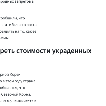
ародных запретов в
сообщили, что
ьтате бычьего роста
влиять на то, как ее
аммы.
треть стоимости украденных
ерной Кореи
 в этом году страна
общается, что
 Северной Кореи,
чных мошенничеств в