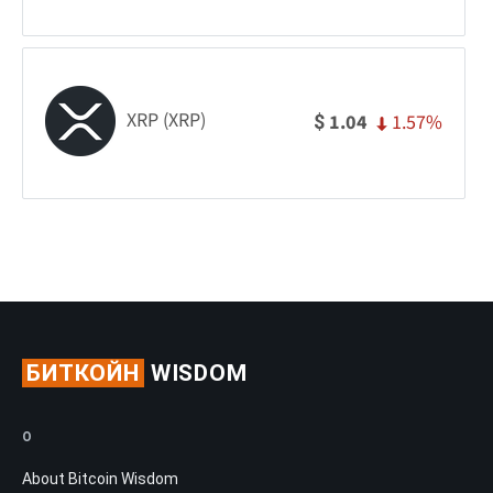
XRP (XRP)
1.57%
1.04
$
БИТКОЙН
WISDOM
О
About Bitcoin Wisdom