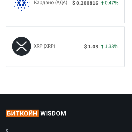
Кардано (АДА)
0.47%
0.200816
$
XRP (XRP)
1.33%
1.03
$
БИТКОЙН
WISDOM
О