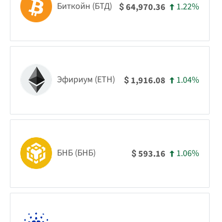
Биткойн (БТД)
1.22%
64,970.36
$
Эфириум (ETH)
1.04%
1,916.08
$
БНБ (БНБ)
1.06%
593.16
$