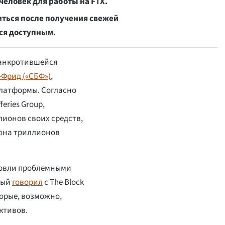
еловек для работы на FTX.
ниться после получения свежей
ся доступным.
банкротившейся
Фрид («СБФ»)
,
платформы. Согласно
eries Group,
лионов своих средств,
иона триллионов
говли проблемными
рый
говорил
с The Block
торые, возможно,
ктивов.