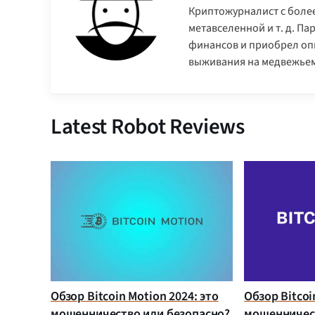
Криптожурналист с более
метавселенной и т. д. П
финансов и приобрел опы
выживания на медвежьем
Latest Robot Reviews
Обзор Bitcoin Motion 2024: это
Обзор Bitcoi
мошенничество или безопасно?
мошенничест