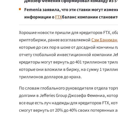
Джозеф Фемения сформировал команду из 5 ч
Femenia заявила, что эти ставки могут изме
информации о
FTX
баланс компании становит
Хорошие новости пришли для кредиторов FTX, о
криптобиржи, ранее возглавляемой
Сэм Бэнкман-
которые до сих пор в шоке от досадной кончины 
отчету глобальной инвестиционной компании Jeff
кредиторы могут вернуть до 401 триллионов трил
которые они вложили в биржу, на сумму 1 трилл
триллионов долларов до краха.
По словам глобального руководителя отдела тор
долгами в Jefferies Group Джозефа Фемениа, кото
все еще есть луч надежды для кредиторов FTX, ко
смогут вернуть от 20% до 40% своих потерянных а