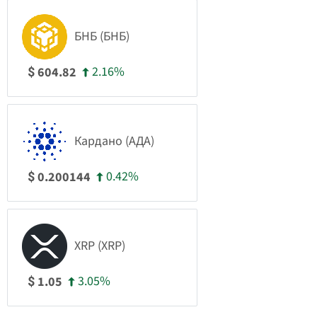
БНБ (БНБ)
2.16%
604.82
$
Кардано (АДА)
0.42%
0.200144
$
XRP (XRP)
3.05%
1.05
$