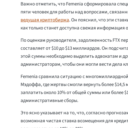
Важно отметить, что Femenia сформировала спе
пяти человек для работы над вопросами, связан
ведущая криптобиржа
. Он пояснил, что эти став
как только станет доступна свежая информация о
По оценкам руководителя, задолженность FTX пе
составляет от $10 до $13 миллиардов. Он подсчита
этой суммы необходимо выделить адвокатам и д
администраторам, чтобы они могли вести дела к
Femenia сравнила ситуацию с многомиллиардной
Мэдоффа, где жертвы смогли вернуть более $14,5 
заплатить около 10% от общей суммы или более $1
административные сборы.
Это ясно указывает на то, что, согласно прогноз
возможная чистая ставка возмещения для креди