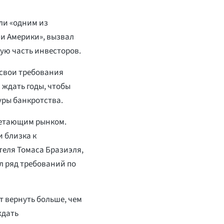
ли «одним из
и Америки», вызвал
ую часть инвесторов.
 свои требования
 ждать годы, чтобы
дуры банкротства.
ветающим рынком.
и близка к
теля Томаса Бразиэля,
л ряд требований по
т вернуть больше, чем
ждать