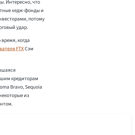
ы. Интересно, что
ютные хедж-фонды и
нвесторами, потому
оговый удар.
 время, когда
вателя FTX
Сэм
ившаяся
йшим кредиторам
homa Bravo, Sequoia
 некоторые из
нтом.