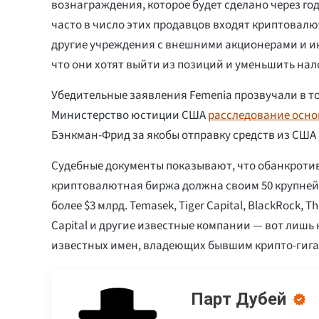
вознаграждения, которое будет сделано через год
часто в число этих продавцов входят криптовал
другие учреждения с внешними акционерами и и
что они хотят выйти из позиций и уменьшить нал
Убедительные заявления Femenia прозвучали в то
Министерство юстиции США
расследование осно
Бэнкман-Фрид за якобы отправку средств из США
Судебные документы показывают, что обанкрот
криптовалютная биржа должна своим 50 крупне
более $3 млрд. Temasek, Tiger Capital, BlackRock, T
Capital и другие известные компании — вот лишь
известных имен, владеющих бывшим крипто-гига
Парт Дубей