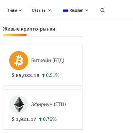
Гиды
Отзывы
Russian
Живые крипто-рынки
Биткойн (БТД)
0.51%
65,038.18
$
Эфириум (ETH)
0.76%
1,921.17
$