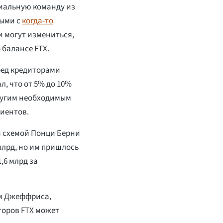
циальную команду из
ными с
когда-то
ки могут измениться,
 балансе FTX.
ред кредиторами
л, что от 5% до 10%
ругим необходимым
лиентов.
 схемой Понци Берни
млрд, но им пришлось
,6 млрд за
ам Джеффриса,
торов FTX может