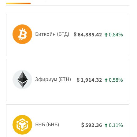
Биткойн (БТД)
0.84%
64,885.42
$
Эфириум (ETH)
0.58%
1,914.32
$
БНБ (БНБ)
0.11%
592.36
$