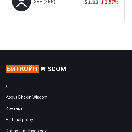
XRP (XRP)
1.57%
1.03
$
БИТКОЙН
WISDOM
О
About Bitcoin Wisdom
Контакт
Editorial policy
Ratings methodology