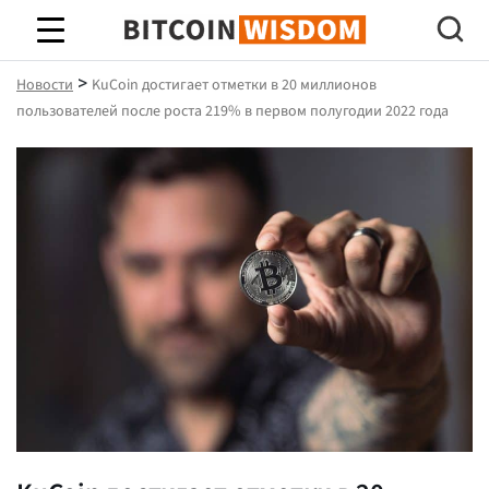
Биткойн Мудрость
>
Новости
KuCoin достигает отметки в 20 миллионов
пользователей после роста 219% в первом полугодии 2022 года