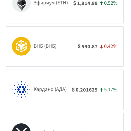
Эфириум (ETH)
0.52%
1,914.99
$
БНБ (БНБ)
0.42%
590.87
$
Кардано (АДА)
5.17%
0.201629
$