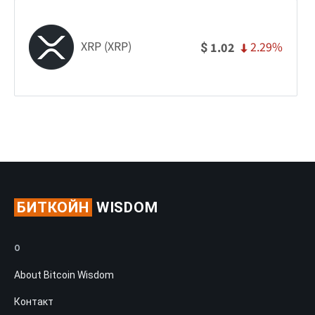
XRP (XRP)
2.29%
1.02
$
БИТКОЙН
WISDOM
О
About Bitcoin Wisdom
Контакт