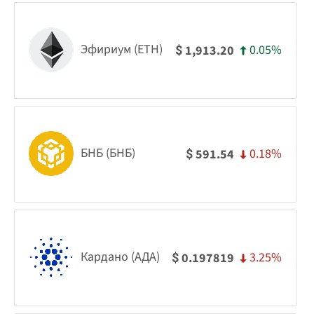
Эфириум (ETH)
0.05%
1,913.20
$
БНБ (БНБ)
0.18%
591.54
$
Кардано (АДА)
3.25%
0.197819
$