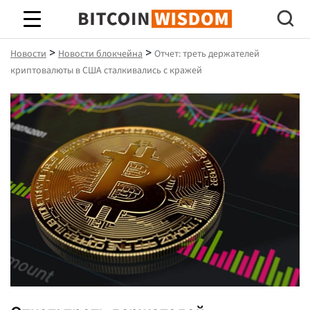
Биткойн Мудрость
>
>
Новости
Новости блокчейна
Отчет: треть держателей
криптовалюты в США сталкивались с кражей