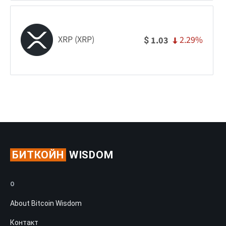
XRP (XRP)
2.29%
1.03
$
БИТКОЙН
WISDOM
О
About Bitcoin Wisdom
Контакт