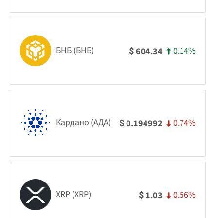
БНБ (БНБ)
0.14%
604.34
$
Кардано (АДА)
0.74%
0.194992
$
XRP (XRP)
0.56%
1.03
$