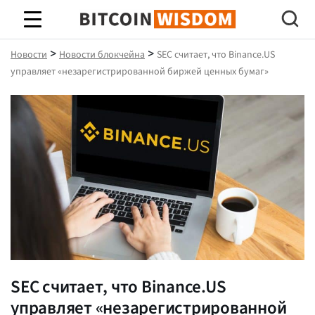
Биткойн Мудрость
>
>
Новости
Новости блокчейна
SEC считает, что Binance.US
управляет «незарегистрированной биржей ценных бумаг»
SEC считает, что Binance.US
управляет «незарегистрированной