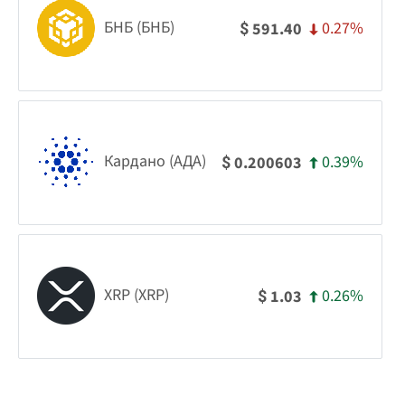
БНБ (БНБ)
0.27%
591.40
$
Кардано (АДА)
0.39%
0.200603
$
XRP (XRP)
0.26%
1.03
$