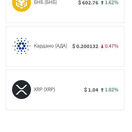
БНБ (БНБ)
1.62%
602.76
$
Кардано (АДА)
0.47%
0.200132
$
XRP (XRP)
1.82%
1.04
$