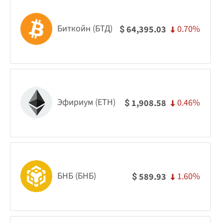
Биткойн (БТД)
0.70%
64,395.03
$
Эфириум (ETH)
0.46%
1,908.58
$
БНБ (БНБ)
1.60%
589.93
$