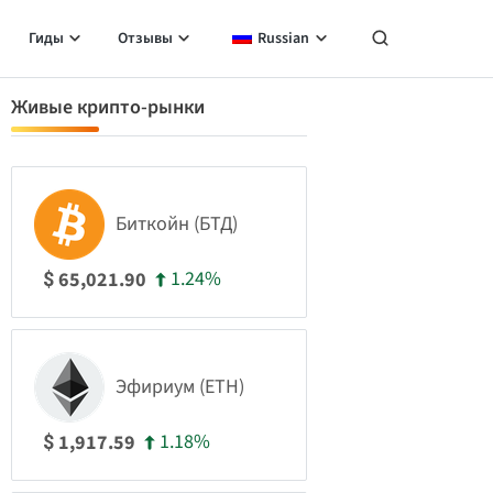
Гиды
Отзывы
Russian
Живые крипто-рынки
Биткойн (БТД)
1.24%
65,021.90
$
Эфириум (ETH)
1.18%
1,917.59
$