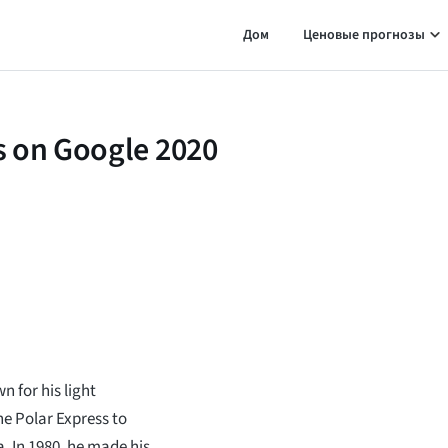
Дом
Ценовые прогнозы
s on Google 2020
 for his light
e Polar Express to
a. In 1980, he made his