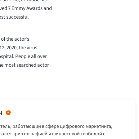
eived 7 Emmy Awards and
ost successful
of the actor’s
2, 2020, the virus-
spital. People all over
he most searched actor
н
тель, работающий в сфере цифрового маркетинга,
овался криптографией и финансовой свободой с