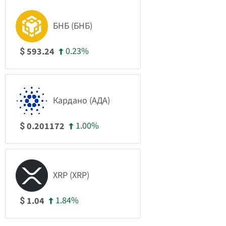
БНБ (БНБ)
0.23%
593.24
$
Кардано (АДА)
1.00%
0.201172
$
XRP (XRP)
1.84%
1.04
$