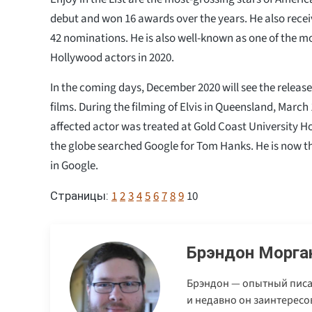
debut and won 16 awards over the years. He also rec
42 nominations. He is also well-known as one of the m
Hollywood actors in 2020.
In the coming days, December 2020 will see the release 
films. During the filming of Elvis in Queensland, March 1
affected actor was treated at Gold Coast University Ho
the globe searched Google for Tom Hanks. He is now t
in Google.
1
2
3
4
5
6
7
8
9
10
Страницы:
Брэндон Морга
Брэндон — опытный писа
и недавно он заинтерес