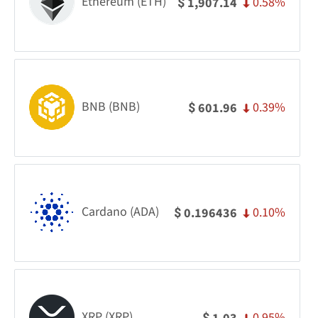
Ethereum (ETH)
0.58%
1,907.14
$
BNB (BNB)
0.39%
601.96
$
Cardano (ADA)
0.10%
0.196436
$
XRP (XRP)
0.95%
$